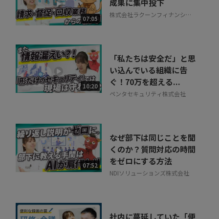
成果に集中投下
株式会社ラクーンフィナンシャ
07:05
ル
「私たちは安全だ」と思
い込んでいる組織に告
ぐ！70万を超える...
10:20
ペンタセキュリティ株式会社
なぜ部下は同じことを聞
くのか？質問対応の時間
をゼロにする方法
07:52
NDIソリューションズ株式会社
社内に蔓延していた「便