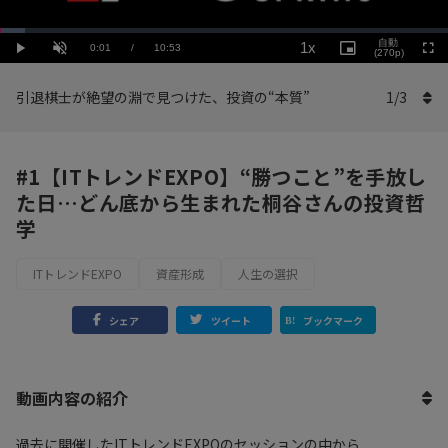
Loaded
:
Playback
5.52%
自動
1x
Current
0:01
/
Duration
10:53
Rate
Play
Unmute
Picture-
(270p)
Full
in-
Picture
Time
引退棋士が絶望の淵で見つけた、投資の“本質”
1
/
3
#1【ITトレンドEXPO】“勝つこと”を手放し
た日…どん底から生まれた桐谷さんの投資哲
学
ITトレンドEXPO
資産形成
人生の選択
シェア
ツイート
ブックマーク
動画内容の紹介
過去に開催したITトレンドEXPOのセッションの中から