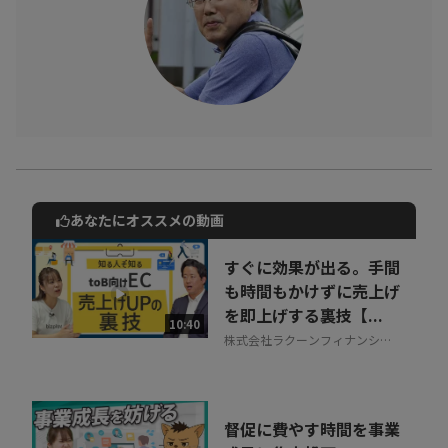
あなたにオススメの動画
動画でご紹介しているサービスについて
お気軽にご相談・ご質問いただけます！
すぐに効果が出る。手間
30秒でお申し込み可能
も時間もかけずに売上げ
を即上げする裏技【...
相談を希望する
10:40
無料
株式会社ラクーンフィナンシャ
ル
督促に費やす時間を事業