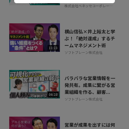
07:07
株式会社ベネッセコーポレーシ
ョン
横山信弘×井上裕太と学
ぶ！「絶対達成」するチ
ームマネジメント術
11:23
ソフトブレーン株式会社
バラバラな営業情報を一
発共有。成果に繋がる営
業組織を作る、顧客...
06:28
ソフトブレーン株式会社
営業が成果を出すには何