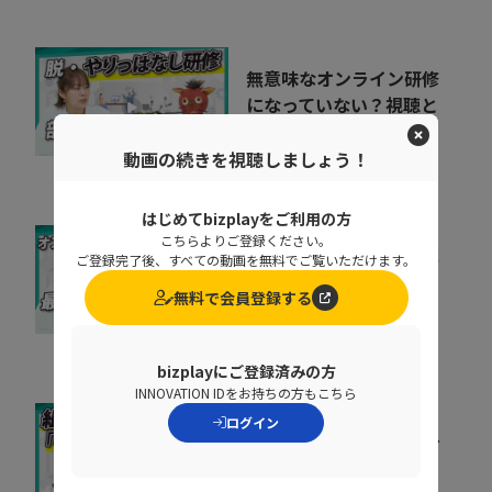
無意味なオンライン研修
になっていない？視聴と
理解度を促進する工...
07:22
動画の続きを視聴しましょう！
株式会社PLAY
はじめてbizplayをご利用の方
こちらよりご登録ください。
もう配信作業に時間を奪
ご登録完了後、すべての動画を無料でご覧いただけます。
われない。 オンライン
無料で会員登録する
配信を自動化する方法
06:21
株式会社PLAY
bizplayにご登録済みの方
INNOVATION IDをお持ちの方もこちら
ログイン
キャリア迷子を防ぐ！組
織をあげた「リスキリン
グ」のヒントとは