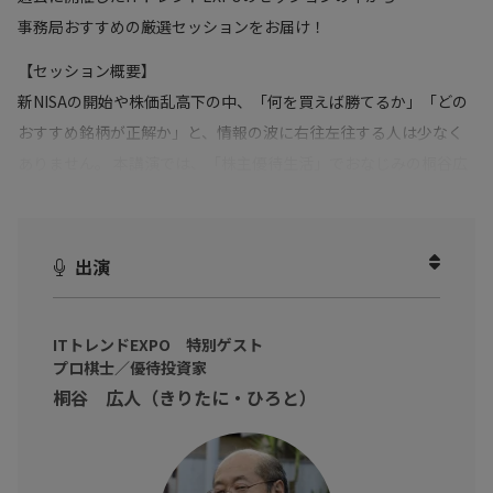
事務局おすすめの厳選セッションをお届け！
【セッション概要】
新NISAの開始や株価乱高下の中、「何を買えば勝てるか」「どの
おすすめ銘柄が正解か」と、情報の波に右往左往する人は少なく
ありません。 本講演では、「株主優待生活」でおなじみの桐谷広
人氏を迎え、その特殊に見えるライフスタイルの裏にある「確固
たる判断軸」を解き明かします。 かつて信用取引で巨額の資産を
動かし、数字の増減に心をすり減らした桐谷氏。彼がなぜ、市場
出演
の評価（株価）よりも、生活の手触り（優待）を重視するに至っ
たのか。それは「他人が決めた価値」への依存から脱却し、「自
ITトレンドEXPO 特別ゲスト
分の美意識と生活に基づいた価値」で生きることへの転換でし
プロ棋士／優待投資家
た。 奇抜な自転車生活の奥底にある、誰にでも通じる「迷わない
桐谷 広人（きりたに・ひろと）
ための思想」と、自分らしい投資との付き合い方を語ります。
※動画内のデータや実数、所属・肩書は撮影当時のものです