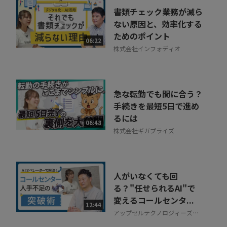
書類チェック業務が減ら
ない原因と、効率化する
ためのポイント
06:22
株式会社インフォディオ
急な転勤でも間に合う？
手続きを最短5日で進め
るには
06:48
株式会社ギガプライズ
人がいなくても回
る？"任せられるAI"で
変えるコールセンタ...
12:44
アップセルテクノロジィーズ株
式会社