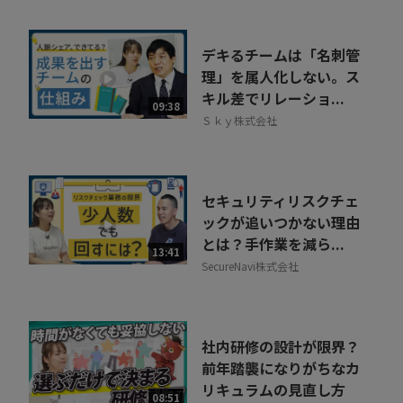
デキるチームは「名刺管
理」を属人化しない。ス
キル差でリレーショ...
09:38
Ｓｋｙ株式会社
セキュリティリスクチェ
ックが追いつかない理由
とは？手作業を減ら...
13:41
SecureNavi株式会社
社内研修の設計が限界？
前年踏襲になりがちなカ
リキュラムの見直し方
08:51