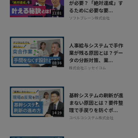
が必要？「絶対達成」す
るために必要な要...
11:01
ソフトブレーン株式会社
人事給与システムで手作
業が残る原因とは？デー
タの分断対策、業...
08:36
株式会社ニッセイコム
基幹システムの刷新が進
まない原因とは？要件整
理で手戻りを防ぐポ...
14:29
コベルコシステム株式会社