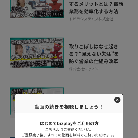
するメリットとは？電話
業務を効率化する方法
11:37
トビラシステムズ株式会社
取りこぼしはなぜ起き
る？“見えない失注”を
防ぐ営業の仕組み改革
07:20
株式会社シャノン
キャリア迷子を防ぐ！組
織をあげた「リスキリン
動画の続きを視聴しましょう！
グ」のヒントとは
07:07
株式会社ベネッセコーポレーシ
はじめてbizplayをご利用の方
ョン
こちらよりご登録ください。
ご登録完了後、すべての動画を無料でご覧いただけます。