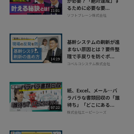
が必要？「絶対達成」す
るために必要な要...
11:01
ソフトブレーン株式会社
基幹システムの刷新が進
まない原因とは？要件整
理で手戻りを防ぐポ...
14:29
コベルコシステム株式会社
紙、Excel、メール…バ
ラバラな書類回収の「誰
待ち」「どこにある...
07:22
株式会社エーピーシーズ