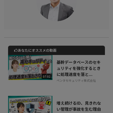
のヒントに加えて元気と勇気をもらえる、そんな動画に出来たか
と思います。
是非、ご自身のキャリアや可能性を顧みる機会としてもご視聴く
ださい。
あなたにオススメの動画
動画でご紹介しているサービスについて
お気軽にご相談・ご質問いただけます！
基幹データベースのセキ
30秒でお申し込み可能
ュリティを強化するとき
に処理速度を落と...
相談を希望する
07:02
無料
ペンタセキュリティ株式会社
増え続けるID、見きれな
い管理が事故を生む理由