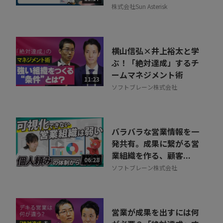
株式会社Sun Asterisk
横山信弘×井上裕太と学
ぶ！「絶対達成」するチ
ームマネジメント術
11:23
ソフトブレーン株式会社
バラバラな営業情報を一
発共有。成果に繋がる営
業組織を作る、顧客...
06:28
ソフトブレーン株式会社
営業が成果を出すには何