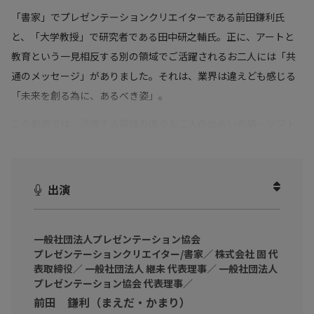
「書家」でプレゼンテーションクリエイターである前田鎌利氏
と、「大学教授」で研究者である田中研之輔氏。正に、アートと
教育という一見相反する別の領域でご活躍されるお二人には「共
通のメッセージ」がありました。それは、業界は違えども感じる
「未来を創る為に、あるべき姿」。
この動画では、活躍する領域の違うお二人の出会いの場・ソフト
バンクアカデミアでの学びから、アカデミア卒業後のキャリアや
働き方、そして、活躍する業界で感じる「子供たちに伝えたい
事」や「日本の未来」までを、対談形式で熱く語っていただきま
出演
した。
教育業界やアートの業界と、ビジネス業界の「断絶」について
一般社団法人プレゼンテーション協会
社会にとって必要な、アート・教育から見た共通するメッセー
プレゼンテーションクリエイター/書家／ 株式会社 固 代
表取締役／ 一般社団法人 継未 代表理事／ 一般社団法人
ジは？
プレゼンテーション協会 代表理事／
将来を担う子供たちに伝えたい想い
前田 鎌利（まえだ・かまり）
日本が「豊かな社会」を作るために必要な事