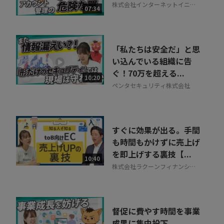
株式会社インターネットイニシ
07:34
アティブ
「私たちは安全だ」と思
い込んでいる組織に告
ぐ！70万を超える...
10:20
ペンタセキュリティ株式会社
すぐに効果が出る。手間
も時間もかけずに売上げ
を即上げする裏技【...
10:40
株式会社ラクーンフィナンシャ
ル
督促に費やす時間を事業
成果に集中投下