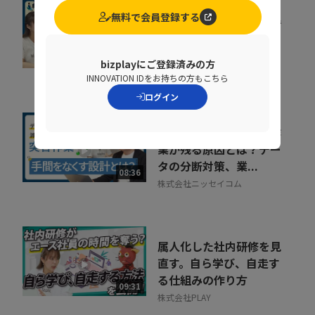
無料で会員登録する
組織が育たない本当の理
由。 売上の成長ポイン
トを可視化するKPI...
07:35
bizplayにご登録済みの方
ポーターズ株式会社
INNOVATION IDをお持ちの方もこちら
ログイン
人事給与システムで手作
業が残る原因とは？デー
タの分断対策、業...
08:36
株式会社ニッセイコム
属人化した社内研修を見
直す。自ら学び、自走す
る仕組みの作り方
09:31
株式会社PLAY