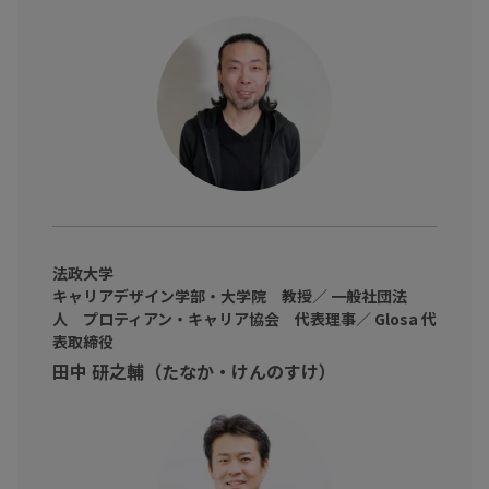
出会いから10年経ったお二人が感じる率直な想いを、今、変化の
多い不確実なこの時代に照らし合わせ、テンポ良い掛け合いでお
話いただいております。
対談の中では、印象的なフレーズも多くお聞き出来ました。「ビ
ジネスパーソンは、ビジネスアーティストへ。余白を増やす・減
らすように考える」、「教育は変化に対応しなくて良いと思って
いる、なぜなら構造的に出来上がっている業界だから」、「やり
たい事がたくさんある中でも、寿命がある。全部出来ない中で何
法政大学
キャリアデザイン学部・大学院 教授／ 一般社団法
を選ぶかが大事なこと」。子供たちが「大人になるのが楽しみ」
人 プロティアン・キャリア協会 代表理事／ Glosa 代
と言ってもらえるように、日本の未来をより明るく豊かにしてい
表取締役
くためのメッセージをたくさん投げかけていただきました。
田中 研之輔（たなか・けんのすけ）
アート・プレゼンテーション・教育などに興味のある方はもちろ
んですが、子供を持つ親であるビジネスパーソンにも、そして、
成長したいと考えている全てのビジネスパーソンにとって、沢山