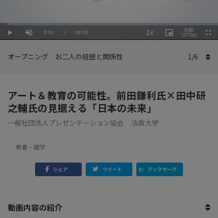
Loaded
:
Playback
3.33%
自動
1x
Current
0:01
/
Duration
18:03
Rate
Play
Unmute
Picture-
(270p)
Full
in-
Picture
Time
オープニング お二人の経歴と関係性
1
/
6
アート＆教育の可能性。前田鎌利氏×田中研
之輔氏の見据える「日本の未来」
一般社団法人プレゼンテーション協会
法政大学
教養・雑学
シェア
ツイート
ブックマーク
動画内容の紹介