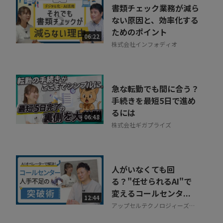
書類チェック業務が減ら
ない原因と、効率化する
ためのポイント
06:22
株式会社インフォディオ
急な転勤でも間に合う？
手続きを最短5日で進め
るには
06:48
株式会社ギガプライズ
人がいなくても回
る？"任せられるAI"で
変えるコールセンタ...
12:44
アップセルテクノロジィーズ株
式会社