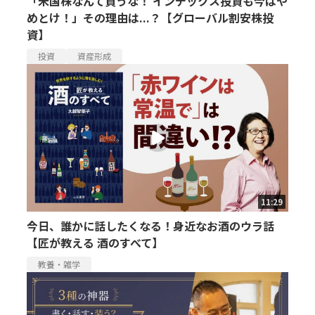
「米国株なんて買うな！ インデックス投資も今はや
めとけ！」その理由は...？【グローバル割安株投
資】
投資
資産形成
11:29
今日、誰かに話したくなる！身近なお酒のウラ話
【匠が教える 酒のすべて】
教養・雑学