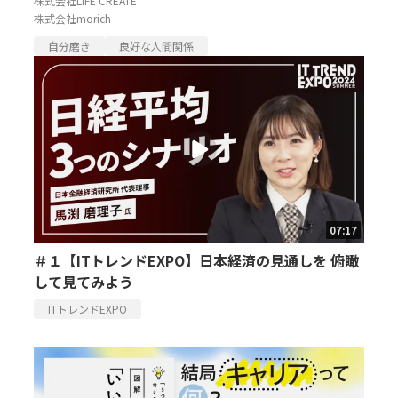
株式会社LIFE CREATE
株式会社morich
自分磨き
良好な人間関係
07:17
＃１【ITトレンドEXPO】日本経済の見通しを 俯瞰
して見てみよう
ITトレンドEXPO