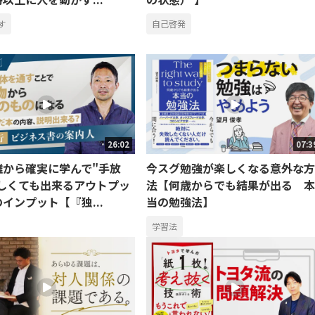
す
自己啓発
26:02
07:3
離から確実に学んで"手放
今スグ勉強が楽しくなる意外な方
忙しくても出来るアウトプッ
法【何歳からでも結果が出る 本
インプット【『独...
当の勉強法】
学習法