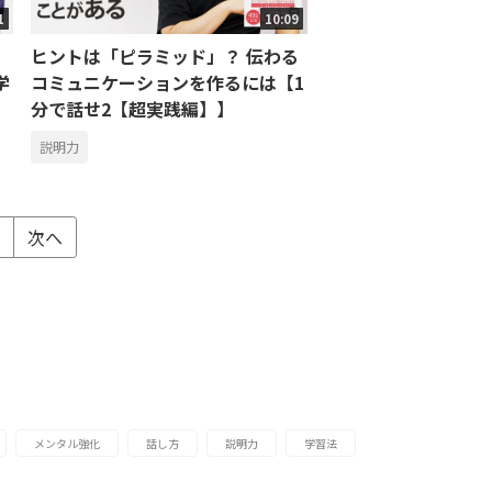
1
10:09
ヒントは「ピラミッド」？ 伝わる
学
コミュニケーションを作るには【1
】
分で話せ2【超実践編】】
説明力
次へ
メンタル強化
話し方
説明力
学習法