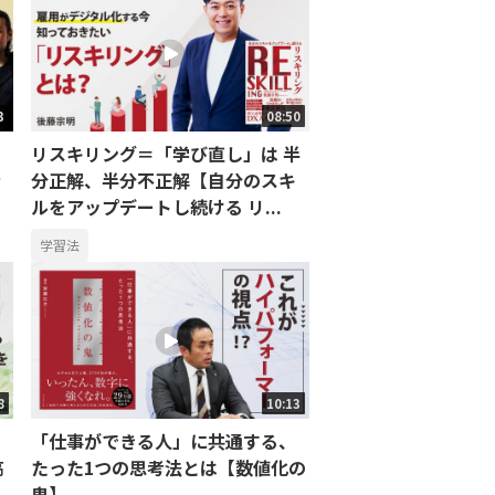
3
08:50
リスキリング＝「学び直し」は 半
ァ
分正解、半分不正解【自分のスキ
ルをアップデートし続ける リ...
学習法
8
10:13
「仕事ができる人」に共通する、
高
たった1つの思考法とは【数値化の
鬼】