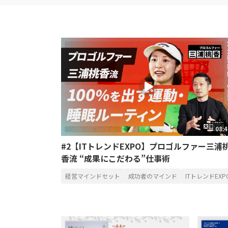
08:
#2【ITトレンドEXPO】プロゴルファー三浦
香流 “成果にこだわる”仕事術
経営マインドセット
成功者のマインド
ITトレンドEXP