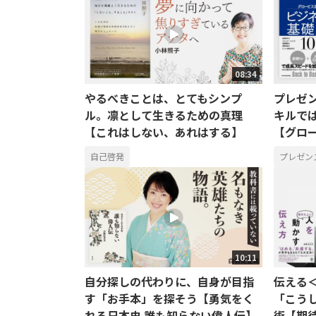
08:34
やるべきことは、とてもシンプ
プレゼ
ル。凛として生きるための真理
キルで
【これはしない、あれはする】
【グロー
自己啓発
プレゼン
10:11
自分探しの代わりに、自身が目指
伝える
す「お手本」を探そう【勇気をく
「こう
れる日本史 誰も知らない偉人伝】
術【期待