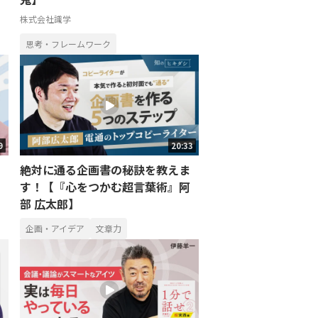
株式会社識学
思考・フレームワーク
9
20:33
絶対に通る企画書の秘訣を教えま
す！【『心をつかむ超言葉術』阿
部 広太郎】
企画・アイデア
文章力