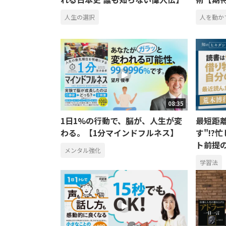
人生の選択
人を動か
08:35
1日1%の行動で、脳が、人生が変
最短距
わる。【1分マインドフルネス】
す"!?
ト前提の
メンタル強化
学習法