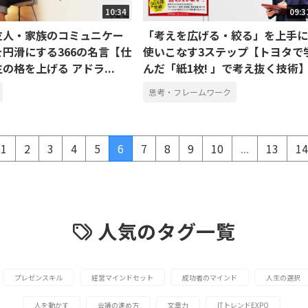
10:34
09:3
友人・家族のコミュニケー
「考えを広げる・絞る」を上手に
円滑にする366の名言【仕
使いこなす3ステップ【トヨタで
の格を上げる アドラ...
んだ「紙1枚! 」で考え抜く技術
思考・フレームワーク
1
2
3
4
5
6
7
8
9
10
...
13
14
人気のタグ一覧
プレゼンスキル
経営マインドセット
成功者のマインド
人生の選択
人を動かす
会議の進め方
文章力
ITトレンドEXPO