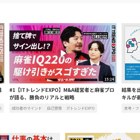
41
15:24
桃
#1【ITトレンドEXPO】M&A経営者と麻雀プロ
結果を
が語る、勝負のリアルと戦略
キルが
O
成功者のマインド
自己啓発
ITトレンドEXPO
思考・フ