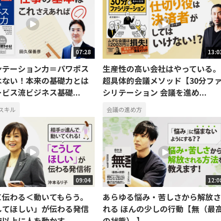
07:28
13:0
ンテーション力＝パワポス
生産性の高い会社はやっている。
はない！本来の基礎力とは
超具体的会議メソッド【30分フ
ビス流ビジネス基礎...
シリテーション 会議を進め...
スキル
会議の進め方
09:04
12:0
＜伝わる＜動いてもらう。
あらゆる悩み・苦しさから解放さ
してほしい」が伝わる発信
れる ほんの少しの行動【無（最
以上に人を動かす...
の状態） 】