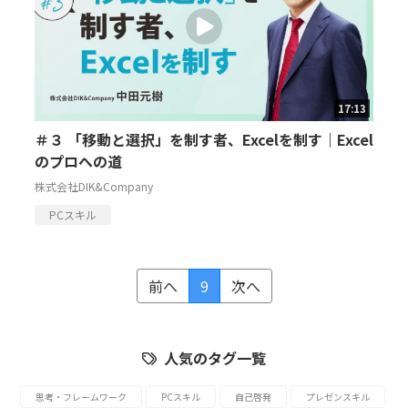
17:13
＃３ 「移動と選択」を制す者、Excelを制す｜Excel
のプロへの道
株式会社DIK&Company
PCスキル
前へ
9
次へ
人気のタグ一覧
思考・フレームワーク
PCスキル
自己啓発
プレゼンスキル