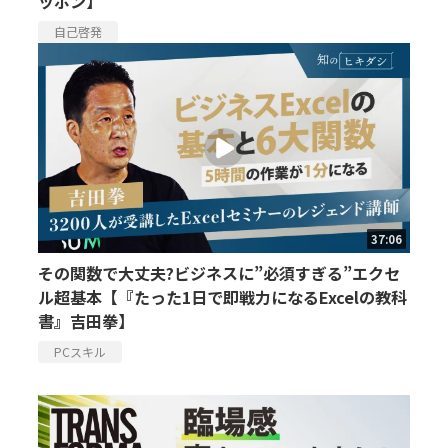
ッポン】
自己啓発
37:06
その関数で大丈夫?ビジネスに”必須すぎる”エクセ
ル超基本【『たった1日で即戦力になるExcelの教科
書』吉田拳】
PCスキル