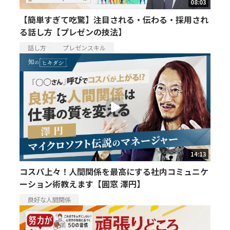
08:03
【簡単すぎて吃驚】注目される・伝わる・採用され
る話し方【プレゼンの技法】
話し方
プレゼンスキル
14:13
コスパ上々！人間関係を最高にする社内コミュニケ
ーション術教えます【圓窓 澤円】
良好な人間関係