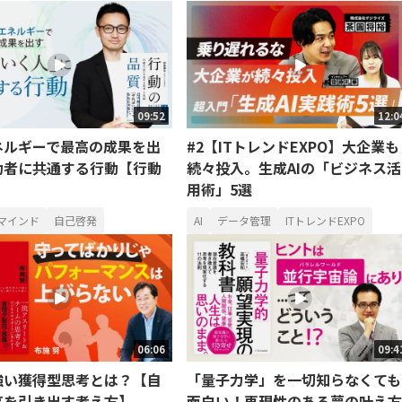
09:52
12:0
ネルギーで最高の成果を出
#2【ITトレンドEXPO】大企業も
功者に共通する行動【行動
続々投入。生成AIの「ビジネス活
】
用術」5選
マインド
自己啓発
AI
データ管理
ITトレンドEXPO
06:06
09:4
強い獲得型思考とは？【自
「量子力学」を一切知らなくても
高を引き出す考え方】
面白い！再現性のある夢の叶え方