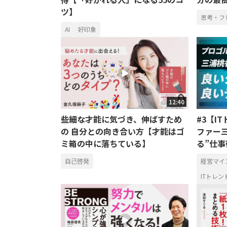
ツ】
思考・フ
AI
好印象
12:40
些細な才能に気づき、伸ばすため
#3【I
の 自分との向き合い方【才能はゴ
ファー三
ミ箱の中に落ちている】
る”仕事
自己啓発
経営マイ
ITトレン