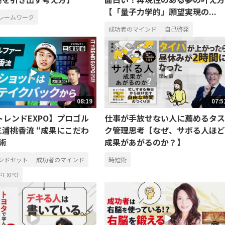
【「量子力学的」願望実現の...
レームワーク
成功者のマインド
自己啓発
08:19
07:5
TトレンドEXPO】プロゴル
仕事が手放せない人に薦めるタス
浦桃香流 “成果にこだわ
ク管理思考【なぜ、サボる人ほど
術
成果があがるのか？】
ンドセット
成功者のマインド
時短術
ドEXPO