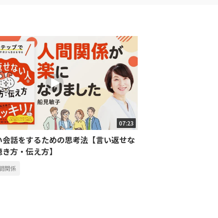
07:23
い会話をするための思考法【言い返せな
聴き方・伝え方】
間関係