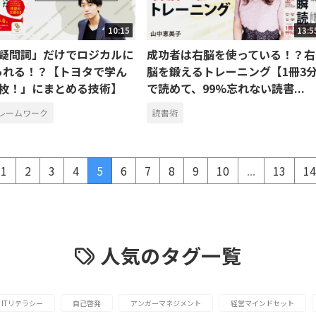
10:15
13:5
の疑問詞」だけでロジカルに
成功者は右脳を使っている！？右
られる！？【トヨタで学ん
脳を鍛えるトレーニング【1冊3
1枚！」にまとめる技術】
で読めて、99%忘れない読書...
レームワーク
読書術
1
2
3
4
5
6
7
8
9
10
...
13
14
人気のタグ一覧
ITリテラシー
自己啓発
アンガーマネジメント
経営マインドセット