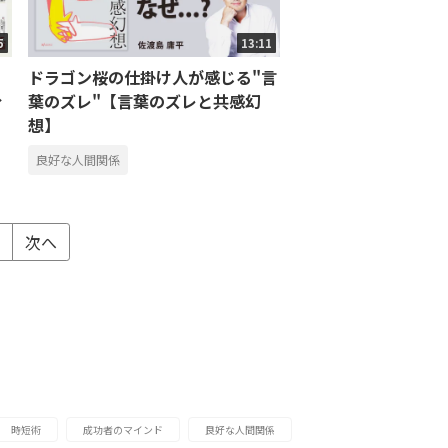
5
13:11
ドラゴン桜の仕掛け人が感じる"言
分
葉のズレ"【言葉のズレと共感幻
想】
良好な人間関係
次へ
時短術
成功者のマインド
良好な人間関係