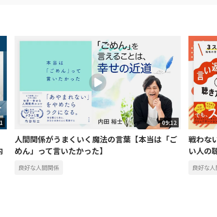
51
09:12
人間関係がうまくいく魔法の言葉【本当は「ご
戦わな
内
めん」って言いたかった】
い人の
良好な人間関係
良好な人