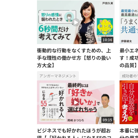
10:36
衝動的な行動をなくすための、上
最小エ
手な理性の働かせ方【怒りの扱い
す！成
方大全】
の品質
アンガーマネジメント
成功者の
09:15
ビジネスでも好かれたほうが超お
本番に
得【「好かれる人」になる55のコ
分の最