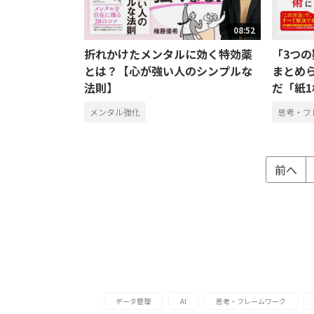
08:52
折れかけたメンタルに効く特効薬
「3つ
とは？【心が強い人のシンプルな
まとめ
法則】
だ「紙
メンタル強化
思考・フ
前へ
データ管理
AI
思考・フレームワーク