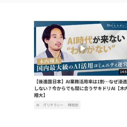
14:
【後進国日本】AI業務活用率は1割…なぜ浸透
しない？今からでも間に合うサキドリAI【木
翔大】
AI
ITリテラシー
時短術