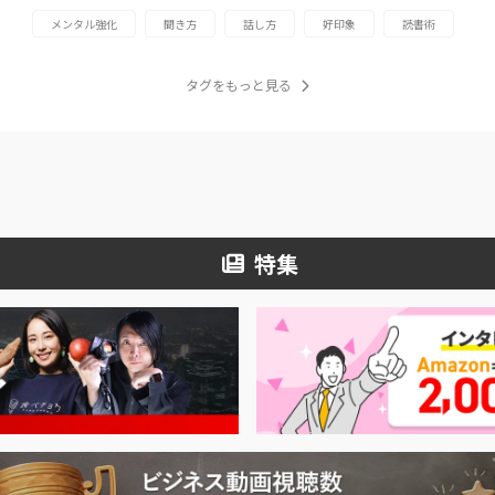
メンタル強化
聞き方
話し方
好印象
読書術
タグをもっと見る
特集