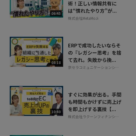
術！正しい情報共有に
は“慣れたやり方”が...
06:45
株式会社MetaMoJi
ERPで成功したいならそ
の『レガシー思考』を捨
て去れ。失敗から挽...
08:18
京セラコミュニケーションシス
テム株式会社
すぐに効果が出る。手間
も時間もかけずに売上げ
を即上げする裏技【...
10:40
株式会社ラクーンフィナンシャ
ル