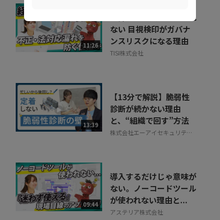
精算業務は人の目で守れ
ない 目視検印がガバナ
ンスリスクになる理由
11:26
TISI株式会社
【13分で解説】脆弱性
診断が続かない理由
と、“組織で回す”方法
13:39
株式会社エーアイセキュリティ
ラボ
導入するだけじゃ意味が
ない。ノーコードツール
が使われない理由と...
09:44
アステリア株式会社