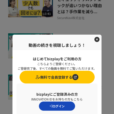
ックが追いつかない理由
とは？手作業を減ら...
13:41
SecureNavi株式会社
【回線遅延】社内クレー
動画の続きを視聴しましょう！
ムを減らすか無くしたい
システム部の奮闘
08:41
はじめてbizplayをご利用の方
株式会社インターネットイニシ
アティブ
こちらよりご登録ください。
ご登録完了後、すべての動画を無料でご覧いただけます。
無料で会員登録する
ERP刷新の前に考えるべ
き「入口改善」。現場が
使わない原因と整え方
bizplayにご登録済みの方
06:51
INNOVATION IDをお持ちの方もこちら
TISI株式会社
ログイン