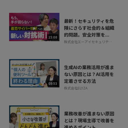
最新！セキュリティを危
険にさらす社会的＆組織
的問題。安全対策を...
15:08
株式会社エーアイセキュリティ
ラボ
生成AIの業務活用が進ま
ない原因とは？AI活用を
定着させる方法
09:53
株式会社ELYZA
業務改善が進まない原因
とは？現場主導で改善を
進めるポイント