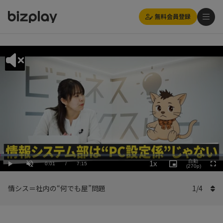
無料会員登録
Loaded
:
Playback
8.28%
自動
1x
Current
0:01
/
Duration
7:15
Rate
Play
Unmute
Picture-
(270p)
Full
in-
Picture
Time
情シス＝社内の“何でも屋”問題
1
/
4