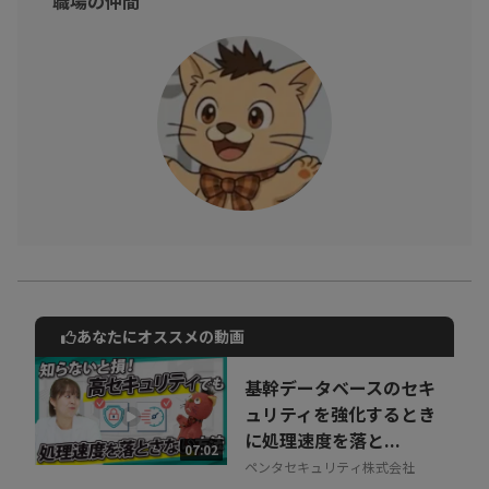
職場の仲間
あなたにオススメの動画
動画でご紹介しているサービスについて
お気軽にご相談・ご質問いただけます！
基幹データベースのセキ
30秒でお申し込み可能
ュリティを強化するとき
に処理速度を落と...
相談を希望する
07:02
無料
ペンタセキュリティ株式会社