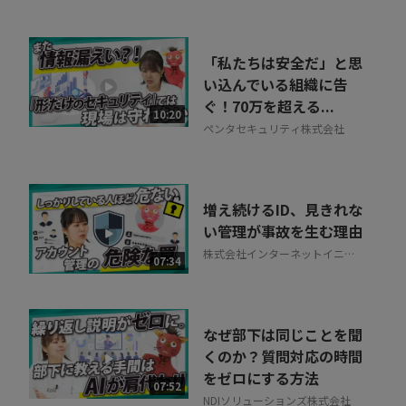
「私たちは安全だ」と思
い込んでいる組織に告
ぐ！70万を超える...
10:20
ペンタセキュリティ株式会社
増え続けるID、見きれな
い管理が事故を生む理由
株式会社インターネットイニシ
07:34
アティブ
なぜ部下は同じことを聞
くのか？質問対応の時間
をゼロにする方法
07:52
NDIソリューションズ株式会社