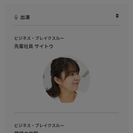
PCの調達から初期設定、トラブル対応まで、すべてを一手に担
う“なんでも屋”になってしまった情シス。
出演
でも、そんな時代はもう終わりです。
本動画では、情シスが本来の役割に集中できるようにするための
ビジネス・ブレイクスルー
「アウトソーシング」という選択肢をご紹介。
先輩社員 サイトウ
・PC管理を丸ごと任せる方法
・クラウド上でのID・デバイス管理の効率化
・属人化を防ぎながら運用の質を上げる仕組み
――など、実践的なヒントをわかりやすく解説します。
「ひとり情シス」や「兼務情シス」で悩む中堅企業の方はもちろ
ん、情シス業務を見直したいすべての企業にとって、必見の内容で
す。
ぜひご覧ください！
ビジネス・ブレイクスルー