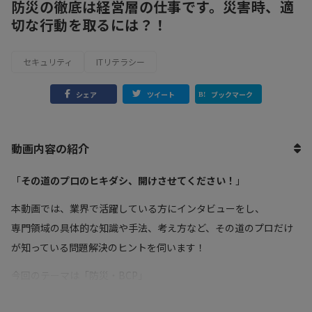
防災の徹底は経営層の仕事です。災害時、適
切な行動を取るには？！
セキュリティ
ITリテラシー
シェア
ツイート
ブックマーク
動画内容の紹介
「
その道のプロのヒキダシ、開けさせてください！
」
本動画では、業界で活躍している方にインタビューをし、
専門領域の具体的な知識や手法、考え方など、その道のプロだけ
が知っている問題解決のヒントを伺います！
今回のテーマは「防災・BCP」
災害時に企業の事業継続が困難になったり、経営層にはBCPの重