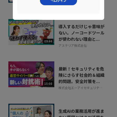
ログイン
株式会社エーアイセキュリティ
ラボ
導入するだけじゃ意味が
ない。ノーコードツール
が使われない理由と...
09:44
アステリア株式会社
最新！セキュリティを危
険にさらす社会的＆組織
的問題。安全対策を...
15:08
株式会社エーアイセキュリティ
ラボ
生成AIの業務活用が進ま