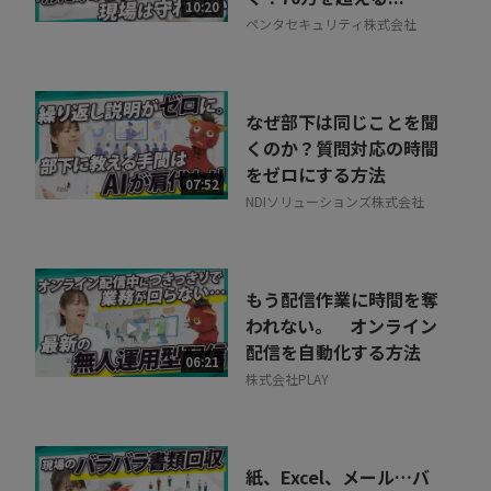
相談を希望する
10:20
無料
ペンタセキュリティ株式会社
なぜ部下は同じことを聞
くのか？質問対応の時間
をゼロにする方法
07:52
NDIソリューションズ株式会社
もう配信作業に時間を奪
われない。 オンライン
配信を自動化する方法
06:21
株式会社PLAY
紙、Excel、メール…バ