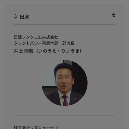
要性が十分に伝わらなかったり…
このような課題をお持ちの方も多いのではないでしょうか。
出演
その要因は、マニュアルだけのBCP対策であったり、担当者レベ
ルでの取り組みに留まり社員・経営層への浸透がされていないこ
日建レンタコム株式会社
とにあります。
タレントパワー事業本部 部次長
井上 龍磨（いのうえ・りょうま）
解決するにはどうすればよいのでしょうか？
そこでヒントとなるのが、実戦的な訓練を中心としたレスキュー
ナウの「アドバイザリーサービス」です。
本動画では、防災・BCP対策に詳しい市川啓一 氏（株式会社レス
キューナウ 危機管理アドバイザー）と、被災経験からBCP強化を
行っている日建レンタコムグループBCP担当者の井上龍磨 氏（日
建レンタコム株式会社 タレントパワー事業本部 部次長）をお招き
し、企業の「防災・BCP」の課題を解決する具体的なヒントを伺
いました！
株式会社レスキューナウ