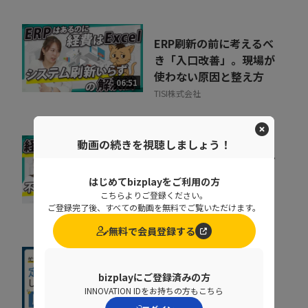
ERP刷新の前に考えるべ
き「入口改善」。現場が
使わない原因と整え方
06:51
TISI株式会社
動画の続きを視聴しましょう！
精算業務は人の目で守れ
ない 目視検印がガバナ
はじめてbizplayをご利用の方
ンスリスクになる理由
11:26
こちらよりご登録ください。
TISI株式会社
ご登録完了後、すべての動画を無料でご覧いただけます。
無料で会員登録する
【13分で解説】脆弱性
bizplayにご登録済みの方
診断が続かない理由
INNOVATION IDをお持ちの方もこちら
と、“組織で回す”方法
13:39