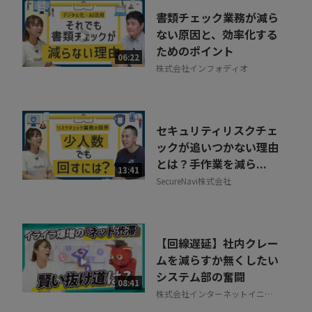
書類チェック業務が減ら
ない原因と、効率化する
ためのポイント
06:22
株式会社インフォディオ
セキュリティリスクチェ
ックが追いつかない理由
とは？手作業を減ら...
13:41
SecureNavi株式会社
【回線遅延】社内クレー
ムを減らすか無くしたい
システム部の奮闘
08:41
株式会社インターネットイニシ
アティブ