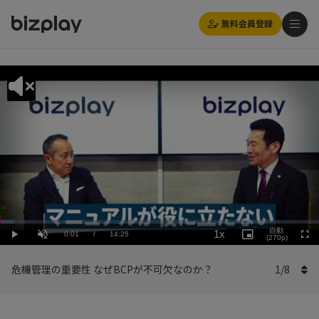
無料会員登録
Loaded
:
Playback
4.17%
自動
1x
Current
0:01
/
Duration
14:25
Rate
Play
Unmute
Picture-
(270p)
Full
in-
Picture
Time
危機管理の重要性 なぜBCPが不可欠なのか？
1
/
8