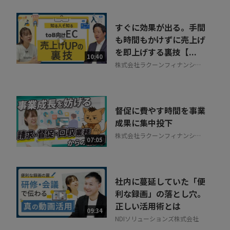
すぐに効果が出る。手間
も時間もかけずに売上げ
を即上げする裏技【...
10:40
株式会社ラクーンフィナンシャ
ル
督促に費やす時間を事業
成果に集中投下
株式会社ラクーンフィナンシャ
07:05
ル
社内に蔓延していた「便
利な録画」の落とし穴。
正しい活用術とは
09:34
NDIソリューションズ株式会社