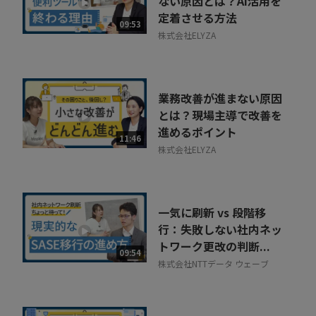
ない原因とは？AI活用を
定着させる方法
09:53
株式会社ELYZA
業務改善が進まない原因
とは？現場主導で改善を
進めるポイント
11:46
株式会社ELYZA
一気に刷新 vs 段階移
行：失敗しない社内ネッ
トワーク更改の判断...
09:54
株式会社NTTデータ ウェーブ