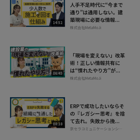
人手不足時代に“今まで
通り”は通用しない。建
築現場に必要な情報...
14:52
株式会社MetaMoJi
「現場を変えない」改革
術！正しい情報共有に
は“慣れたやり方”が...
06:45
株式会社MetaMoJi
ERPで成功したいならそ
の『レガシー思考』を捨
て去れ。失敗から挽...
08:18
京セラコミュニケーションシス
テム株式会社