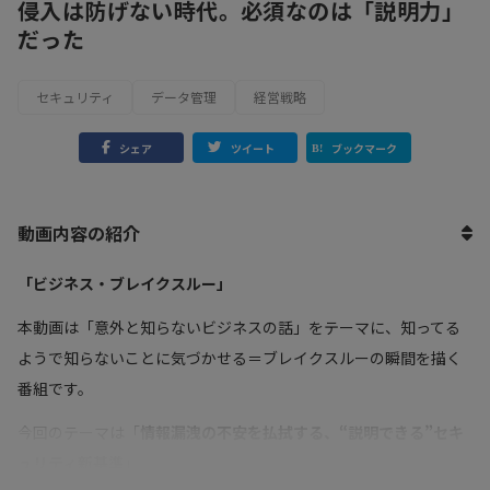
侵入は防げない時代。必須なのは「説明力」
だった
セキュリティ
データ管理
経営戦略
シェア
ツイート
ブックマーク
動画内容の紹介
「ビジネス・ブレイクスルー」
本動画は「意外と知らないビジネスの話」をテーマに、知ってる
ようで知らないことに気づかせる＝ブレイクスルーの瞬間を描く
番組です。
今回のテーマは「
情報漏洩の不安を払拭する、“説明できる”セキ
ュリティ新基準
」