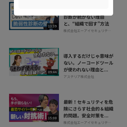
【13分で解説】脆弱性
診断が続かない理由
と、“組織で回す”方法
13:39
株式会社エーアイセキュリティ
ラボ
導入するだけじゃ意味が
ない。ノーコードツール
が使われない理由と...
09:44
アステリア株式会社
最新！セキュリティを危
険にさらす社会的＆組織
的問題。安全対策を...
15:08
株式会社エーアイセキュリティ