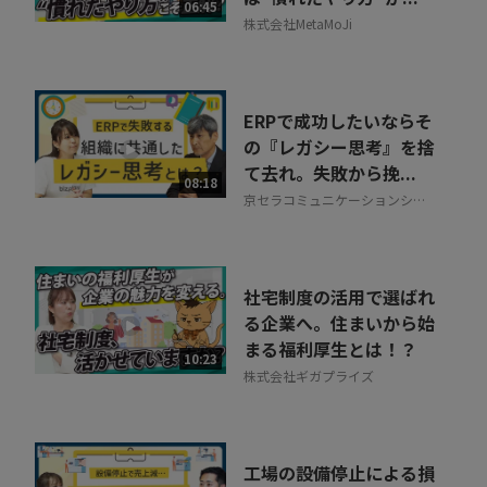
06:45
株式会社MetaMoJi
ERPで成功したいならそ
の『レガシー思考』を捨
て去れ。失敗から挽...
08:18
京セラコミュニケーションシス
テム株式会社
社宅制度の活用で選ばれ
る企業へ。住まいから始
まる福利厚生とは！？
10:23
株式会社ギガプライズ
工場の設備停止による損