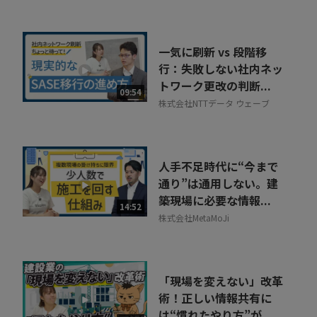
ラボ
一気に刷新 vs 段階移
行：失敗しない社内ネッ
トワーク更改の判断...
09:54
株式会社NTTデータ ウェーブ
人手不足時代に“今まで
通り”は通用しない。建
築現場に必要な情報...
14:52
株式会社MetaMoJi
「現場を変えない」改革
術！正しい情報共有に
は“慣れたやり方”が...