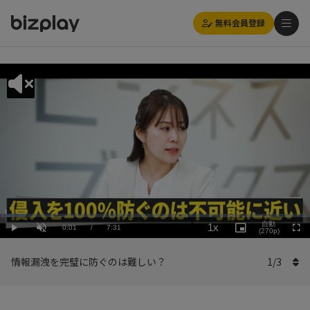
無料会員登録
Loaded
:
Playback
7.99%
自動
1x
Current
0:01
/
Duration
7:31
Rate
Play
Unmute
Picture-
(270p)
Full
in-
Picture
Time
情報漏洩を完璧に防ぐのは難しい？
1
/
3