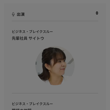
相次ぐ情報漏洩のニュースに対し、「うちは大丈夫だ」と根拠を
持って断言できますか？
出演
侵入を100%防ぐことが困難な今、責任者に求められるのは防御の
徹底だけでなく、万が一の際に「何が起きているか」を正確に説
明できる能力です。
ビジネス・ブレイクスルー
先輩社員 サイトウ
本編では、ダークウェブ調査サービス「InterSafe Darkweb Moni
toring」を取り上げ、
・「漏れているか分からない」状態が、なぜ経営判断を麻痺させ
るのか
・流出情報が集まる「ダークウェブ」を監視し、漏洩の兆候を早
期に掴む重要性
・情報の特定から対策案の提示までをレポート化し、説明責任を
果たすための仕組み
など、監査や経営会議での信頼を勝ち取るための「説明できるセ
キュリティ」をわかりやすく解説。
ビジネス・ブレイクスルー