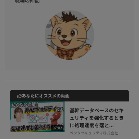
職場の仲間
「自社の情報が裏で売買されていないか不安がある」「万が一の
際の対外説明に自信がない」という方は、ぜひご覧ください！
※動画内のデータや実数、所属・肩書は撮影当時のものです
あなたにオススメの動画
動画でご紹介しているサービスについて
お気軽にご相談・ご質問いただけます！
基幹データベースのセキ
30秒でお申し込み可能
ュリティを強化するとき
に処理速度を落と...
相談を希望する
07:02
無料
ペンタセキュリティ株式会社