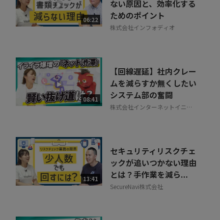
ない原因と、効率化する
ためのポイント
06:22
株式会社インフォディオ
【回線遅延】社内クレー
ムを減らすか無くしたい
システム部の奮闘
08:41
株式会社インターネットイニシ
アティブ
セキュリティリスクチェ
ックが追いつかない理由
とは？手作業を減ら...
13:41
SecureNavi株式会社