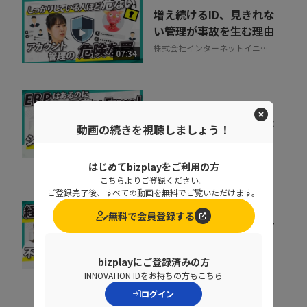
増え続けるID、見きれな
い管理が事故を生む理由
株式会社インターネットイニシ
07:34
アティブ
ERP刷新の前に考えるべ
き「入口改善」。現場が
動画の続きを視聴しましょう！
使わない原因と整え方
06:51
TISI株式会社
はじめてbizplayをご利用の方
こちらよりご登録ください。
ご登録完了後、すべての動画を無料でご覧いただけます。
無料で会員登録する
精算業務は人の目で守れ
ない 目視検印がガバナ
ンスリスクになる理由
11:26
bizplayにご登録済みの方
TISI株式会社
INNOVATION IDをお持ちの方もこちら
ログイン