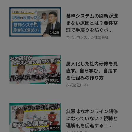
基幹システムの刷新が進
まない原因とは？要件整
理で手戻りを防ぐポ...
14:29
コベルコシステム株式会社
属人化した社内研修を見
直す。自ら学び、自走す
る仕組みの作り方
09:31
株式会社PLAY
無意味なオンライン研修
になっていない？視聴と
理解度を促進する工...
07:22