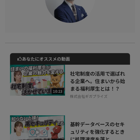
あなたにオススメの動画
動画でご紹介しているサービスについて
お気軽にご相談・ご質問いただけます！
社宅制度の活用で選ばれ
30秒でお申し込み可能
る企業へ。住まいから始
まる福利厚生とは！？
相談を希望する
10:23
無料
株式会社ギガプライズ
基幹データベースのセキ
ュリティを強化するとき
に処理速度を落と...