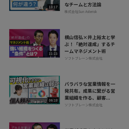
なチームと方法論
13:17
株式会社Sun Asterisk
横山信弘×井上裕太と学
ぶ！「絶対達成」するチ
ームマネジメント術
11:23
ソフトブレーン株式会社
バラバラな営業情報を一
発共有。成果に繋がる営
業組織を作る、顧客...
06:28
ソフトブレーン株式会社