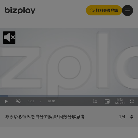
無料会員登録
Loaded
:
Playback
6.00%
自動
1x
Current
0:01
/
Duration
10:01
Rate
Play
Unmute
Picture-
(270p)
Full
in-
Picture
Time
あらゆる悩みを自分で解決! 因数分解思考
1
/
4