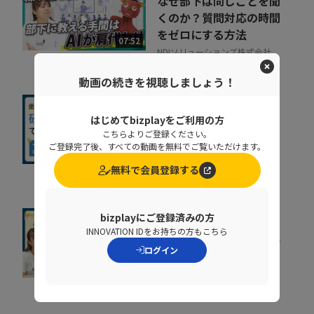
なぜ部下は同じことを聞
くのか？質問対応の時間
をゼロにする方法
07:52
NDIソリューションズ株式会社
動画の続きを視聴しましょう！
社内に蔓延していた「便
はじめてbizplayをご利用の方
利な録画」の落とし穴。
こちらよりご登録ください。
正しい活用術とは
ご登録完了後、すべての動画を無料でご覧いただけます。
09:34
NDIソリューションズ株式会社
無料で会員登録する
bizplayにご登録済みの方
すぐに効果が出る。手間
INNOVATION IDをお持ちの方もこちら
も時間もかけずに売上げ
ログイン
を即上げする裏技【...
10:40
株式会社ラクーンフィナンシャ
ル