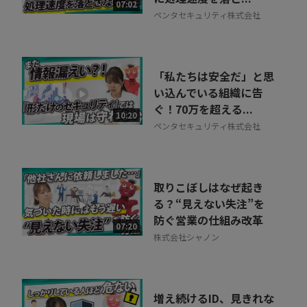
07:02
ペンタセキュリティ株式会社
「私たちは安全だ」と思
い込んでいる組織に告
ぐ！70万を超える...
10:20
ペンタセキュリティ株式会社
取りこぼしはなぜ起き
る？“見えない失注”を
防ぐ営業の仕組み改革
07:20
株式会社シャノン
増え続けるID、見きれな