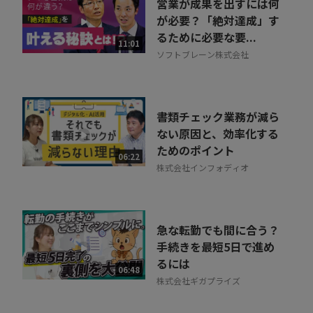
営業が成果を出すには何
が必要？「絶対達成」す
るために必要な要...
11:01
ソフトブレーン株式会社
書類チェック業務が減ら
ない原因と、効率化する
ためのポイント
06:22
株式会社インフォディオ
急な転勤でも間に合う？
手続きを最短5日で進め
るには
06:48
株式会社ギガプライズ