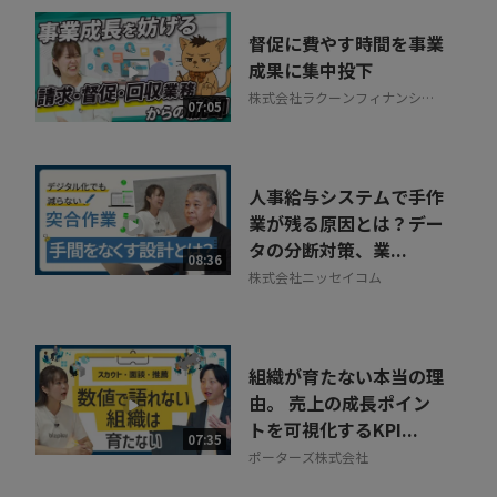
督促に費やす時間を事業
成果に集中投下
株式会社ラクーンフィナンシャ
07:05
ル
人事給与システムで手作
業が残る原因とは？デー
タの分断対策、業...
08:36
株式会社ニッセイコム
組織が育たない本当の理
由。 売上の成長ポイン
トを可視化するKPI...
07:35
ポーターズ株式会社