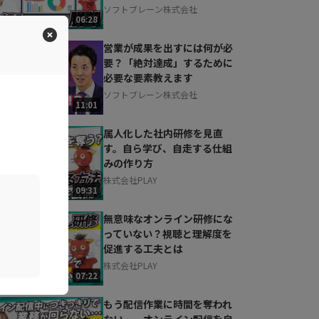
ソフトブレーン株式会社
06:28
営業が成果を出すには何が必
要？「絶対達成」するために
必要な要素教えます
ソフトブレーン株式会社
11:01
属人化した社内研修を見直
す。自ら学び、自走する仕組
みの作り方
株式会社PLAY
09:31
無意味なオンライン研修にな
っていない？視聴と理解度を
促進する工夫とは
株式会社PLAY
07:22
もう配信作業に時間を奪われ
ない。 オンライン配信を自