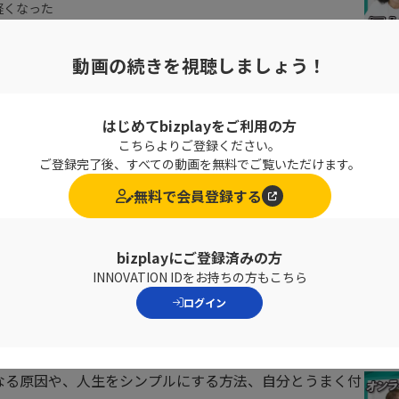
軽くなった
く読みながら、自分の人生で本当
動画の続きを視聴しましょう！
大切なことが見えなくなり、うま
すること＝人生をシンプルにする
はじめてbizplayをご利用の方
こちらよりご登録ください。
ご登録完了後、すべての動画を無料でご覧いただけます。
無料で会員登録する
bizplayにご登録済みの方
INNOVATION IDをお持ちの方もこちら
ログイン
ていない」「思い通りにならない」
。
なる原因や、人生をシンプルにする方法、自分とうまく付