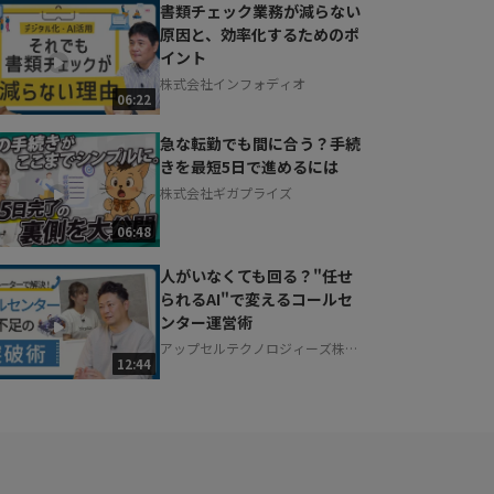
書類チェック業務が減らない
原因と、効率化するためのポ
イント
株式会社インフォディオ
06:22
急な転勤でも間に合う？手続
きを最短5日で進めるには
株式会社ギガプライズ
06:48
人がいなくても回る？"任せ
られるAI"で変えるコールセ
ンター運営術
アップセルテクノロジィーズ株式
12:44
会社