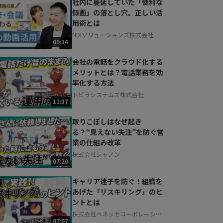
社内に蔓延していた「便利な
録画」の落とし穴。正しい活
用術とは
NDIソリューションズ株式会社
09:34
会社の電話をクラウド化する
メリットとは？電話業務を効
率化する方法
トビラシステムズ株式会社
11:37
取りこぼしはなぜ起き
る？“見えない失注”を防ぐ営
業の仕組み改革
株式会社シャノン
07:20
キャリア迷子を防ぐ！組織を
あげた「リスキリング」のヒ
ントとは
株式会社ベネッセコーポレーショ
07:07
ン