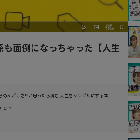
Playback
自動
1x
Rate
Picture-
(540p)
Fullscreen
in-
Picture
係も面倒になっちゃった【人生
ろめんどくさ!!!と思ったら読む 人生をシンプルにする本
とは？