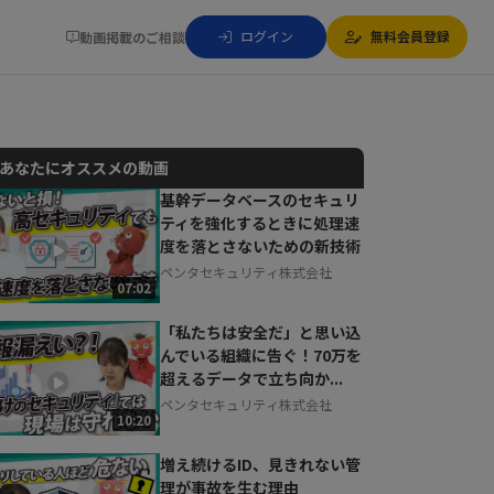
ログイン
無料会員登録
動画掲載のご相談
あなたにオススメの動画
基幹データベースのセキュリ
ティを強化するときに処理速
動画でご紹介しているサービスについて
度を落とさないための新技術
お気軽にご相談・ご質問いただけます！
ペンタセキュリティ株式会社
30秒でお申し込み可能
07:02
相談を希望する
無料
「私たちは安全だ」と思い込
んでいる組織に告ぐ！70万を
超えるデータで立ち向か...
ペンタセキュリティ株式会社
10:20
増え続けるID、見きれない管
理が事故を生む理由