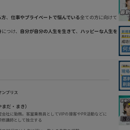
る方
、
仕事やプライベートで悩んでいる
全ての方に向けて
身につけ、
自分が自分の人生を生きて
、
ハッピーな人生を
マンブリス
やまだ・まき）
会社に勤務。客室乗務員としてVIPの接客やPR活動などに
研修講師として独立する