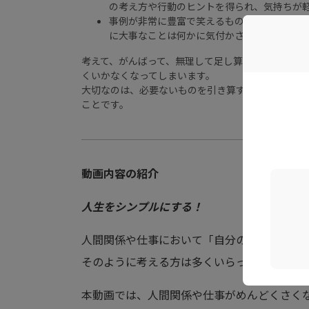
の考え方や行動のヒントを得られ、気持ちが
事例が非常に豊富で笑えるものもあり、楽し
に大事なことは何かに気付かされた
考えて、がんばって、無理して足し算をするから、
くいかなくなってしまいます。
大切なのは、必要ないものを引き算する思考へ転換
ことです。
動画内容の紹介
人生をシンプルにする！
人間関係や仕事において「自分の人生を生き
そのように考える方は多くいらっしゃいます
本動画では、人間関係や仕事がめんどくさく