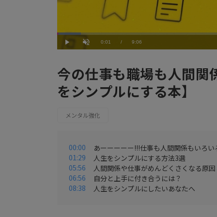
Loaded
:
6.60%
Current
0:01
/
Duration
9:06
Play
Unmute
Time
今の仕事も職場も人間関
をシンプルにする本】
メンタル強化
00:00
あーーーーー!!!仕事も人間関係もいろい
01:29
人生をシンプルにする方法3選
05:56
人間関係や仕事がめんどくさくなる原因
06:56
自分と上手に付き合うには？
08:38
人生をシンプルにしたいあなたへ