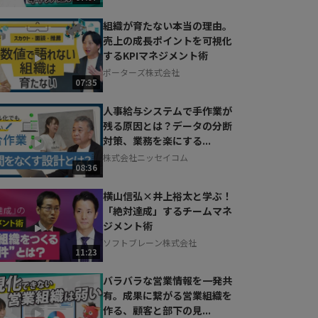
組織が育たない本当の理由。
売上の成長ポイントを可視化
するKPIマネジメント術
ポーターズ株式会社
07:35
人事給与システムで手作業が
残る原因とは？データの分断
対策、業務を楽にする...
株式会社ニッセイコム
08:36
横山信弘×井上裕太と学ぶ！
「絶対達成」するチームマネ
ジメント術
ソフトブレーン株式会社
11:23
バラバラな営業情報を一発共
有。成果に繋がる営業組織を
作る、顧客と部下の見...