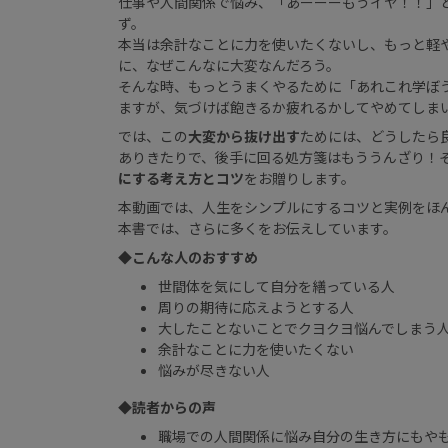
仕事や人間関係で悩み、「あーーーもうイヤ！！」
ず。
本当は余計なことに力を使いたくないし、もっと軽
に、なぜこんなに大変なんだろう。
そんな時、もっとうまくやるために「あれこれ学ぼ
ますが、気づけば飽きるか疲れるかしてやめてしま
では、この
大変から抜け出す
ためには、どうしたら
ありきたりで、後手に回る処方箋はもううんざり！
にする考え方とコツ
をお贈りします。
本動画では、人生をシンプルにするコツと実例をほ
本書では、さらに多くをお伝えしています。
◆こんな人のおすすめ
世間体を気にして自分を繕っている人
周りの期待に応えようとする人
大したことないことでクヨクヨ悩んでしまう
余計なことに力を使いたくない
悩みが尽きない人
◆読者からの声
職場での人間関係に悩み自分の生き方にもや