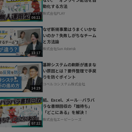
動化する方法
株式会社PLAY
06:21
なぜ新規事業はうまくいかな
いのか？失敗しがちなチーム
と方法論
株式会社Sun Asterisk
13:17
基幹システムの刷新が進まな
い原因とは？要件整理で手戻
りを防ぐポイント
コベルコシステム株式会社
14:29
紙、Excel、メール…バラバ
ラな書類回収の「誰待ち」
「どこにある」を解決！
株式会社エーピーシーズ
07:22