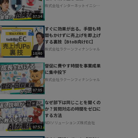
株式会社インターネットイニシア
ティブ
07:34
すぐに効果が出る。手間も時
間もかけずに売上げを即上げ
する裏技【BtoB向けEC】
株式会社ラクーンフィナンシャル
10:40
督促に費やす時間を事業成果
に集中投下
株式会社ラクーンフィナンシャル
07:05
なぜ部下は同じことを聞くの
か？質問対応の時間をゼロに
する方法
NDIソリューションズ株式会社
07:52