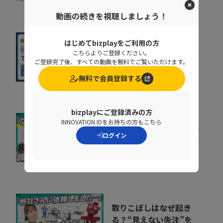
NDIソリューションズ株式会社
動画の続きを視聴しましょう！
はじめてbizplayをご利用の方
社内に蔓延していた「便
こちらよりご登録ください。
利な録画」の落とし穴。
ご登録完了後、すべての動画を無料でご覧いただけます。
正しい活用術とは
09:34
無料で会員登録する
NDIソリューションズ株式会社
bizplayにご登録済みの方
INNOVATION IDをお持ちの方もこちら
会社の電話をクラウド化
ログイン
するメリットとは？電話
業務を効率化する方法
11:37
トビラシステムズ株式会社
取りこぼしはなぜ起き
る？“見えない失注”を