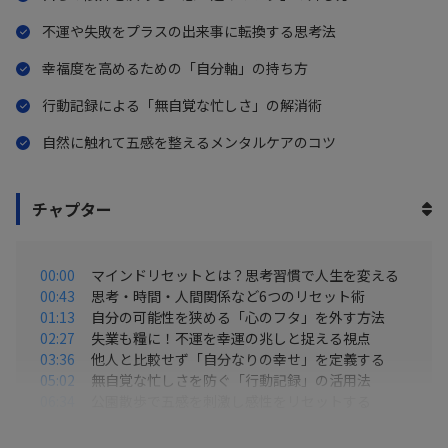
動画内では、ブックライターの上阪 徹氏が、自身の失業経験など
不運や失敗をプラスの出来事に転換する思考法
をもとにした「思考」「時間」「感情」など6つのリセット術を解
幸福度を高めるための「自分軸」の持ち方
説。例えば、自分で作った「限界のフタ」を外す考え方や、不運
行動記録による「無自覚な忙しさ」の解消術
を幸運の予兆と捉え直す視点、さらには手帳に「予定」ではなく
「やったこと」を記録して無自覚な忙しさを可視化するストレス
自然に触れて五感を整えるメンタルケアのコツ
対処法など、すぐに実践できる解決策を紹介します。特別なスキ
ルがなくても、日々の捉え方を変えるだけで心の余裕を取り戻
チャプター
し、パフォーマンスを高める方法が具体的にわかります。
00:00
マインドリセットとは？思考習慣で人生を変える
00:43
思考・時間・人間関係など6つのリセット術
01:13
自分の可能性を狭める「心のフタ」を外す方法
02:27
失業も糧に！不運を幸運の兆しと捉える視点
03:36
他人と比較せず「自分なりの幸せ」を定義する
05:02
無自覚な忙しさを防ぐ「行動記録」の活用法
06:34
公園散歩で五感を刺激し感性をリセットする