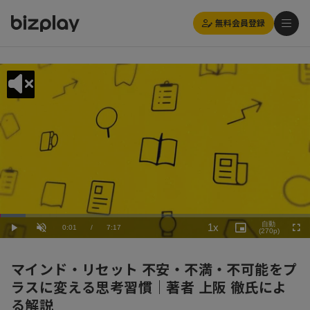
無料会員登録
Loaded
:
Playback
8.25%
自動
1x
Current
0:01
/
Duration
7:17
Rate
Play
Unmute
Picture-
(270p)
Full
in-
Picture
Time
マインド・リセット 不安・不満・不可能をプ
ラスに変える思考習慣｜著者 上阪 徹氏によ
る解説