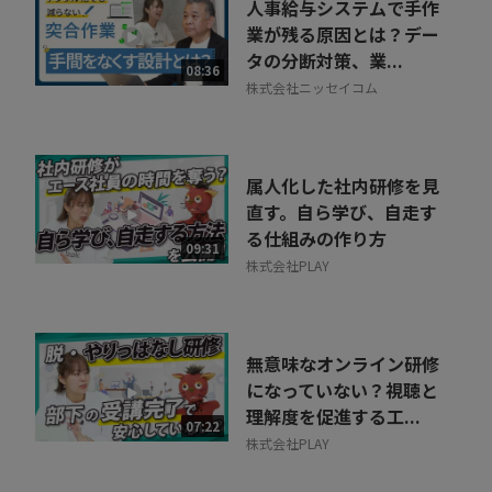
人事給与システムで手作
業が残る原因とは？デー
タの分断対策、業...
08:36
株式会社ニッセイコム
属人化した社内研修を見
直す。自ら学び、自走す
る仕組みの作り方
09:31
株式会社PLAY
無意味なオンライン研修
になっていない？視聴と
理解度を促進する工...
07:22
株式会社PLAY