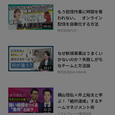
もう配信作業に時間を奪
われない。 オンライン
配信を自動化する方法
06:21
株式会社PLAY
なぜ新規事業はうまくい
かないのか？失敗しがち
なチームと方法論
13:17
株式会社Sun Asterisk
横山信弘×井上裕太と学
ぶ！「絶対達成」するチ
ームマネジメント術
11:23
ソフトブレーン株式会社