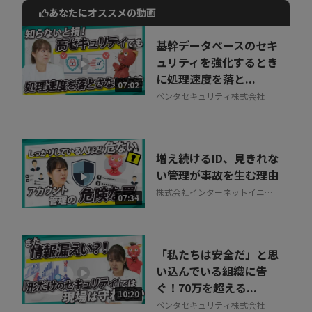
あなたにオススメの動画
動画でご紹介しているサービスについて
お気軽にご相談・ご質問いただけます！
基幹データベースのセキ
30秒でお申し込み可能
ュリティを強化するとき
に処理速度を落と...
相談を希望する
07:02
無料
ペンタセキュリティ株式会社
増え続けるID、見きれな
い管理が事故を生む理由
株式会社インターネットイニシ
07:34
アティブ
「私たちは安全だ」と思
い込んでいる組織に告
ぐ！70万を超える...
10:20
ペンタセキュリティ株式会社