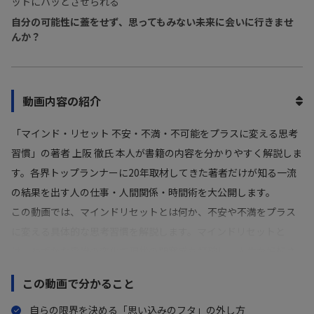
ットにハッとさせられる
自分の可能性に蓋をせず、思ってもみない未来に会いに行きませ
んか？
動画内容の紹介
「マインド・リセット 不安・不満・不可能をプラスに変える思考
習慣」の著者 上阪 徹氏 本人が書籍の内容を分かりやすく解説しま
す。各界トップランナーに20年取材してきた著者だけが知る一流
の結果を出す人の仕事・人間関係・時間術を大公開します。
この動画では、マインドリセットとは何か、不安や不満をプラス
に変える具体的な思考習慣を解説します。マインドリセットと
は、わずかな意識の変化で現状の閉塞感を打破し、人生を好転さ
せる手法のことです。日々の業務での行き詰まりや将来への不安
この動画で分かること
を抱え、現状をどうにか変えたいと悩んでいる方に最適な内容で
す。
自らの限界を決める「思い込みのフタ」の外し方