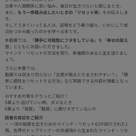
仕事や人間関係に思い悩み、毎日が生きづらいと感じるとき、
また、
もう一歩踏み出したいときの
「
リセット術
」をお伝えしま
す。
そしてうまくいってる人は、逆境をどう乗り越え、いかにして成
功をつかみ取ったのかを学べる本です。
本動画では、「
勝手に可能性にフタをしている
」を「
幸せの捉え
方
」とともにお話いただきました。
マインド・リセットの方法を知り、幸福感のある人生を送りまし
ょう。
さらに本書では、
動画では収まり切らない「五感が鈍るとだまされやすい？」「簡
単に感性をリセットする方法」など実践できる内容が満載となっ
ています。
おすすめの章をチラっとご紹介！
5章より 逃げていい時、ダメなとき
6章より「視覚」「聴覚」に頼りすぎていないか
読者の反応をご紹介
・
一流の結果を出すためのマインド・リセット62が紹介された1
冊。各界のトップランナーの共通項から生まれたマインド・リセ