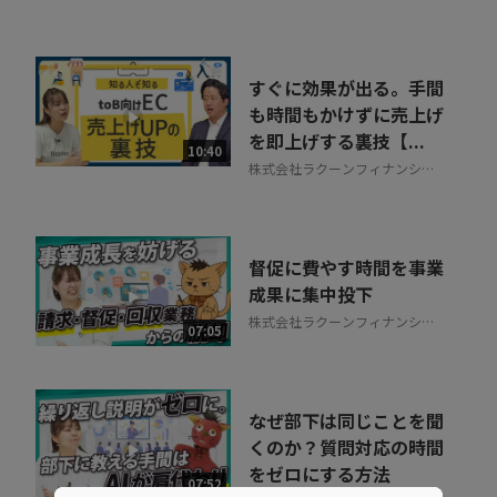
すぐに効果が出る。手間
も時間もかけずに売上げ
を即上げする裏技【...
10:40
株式会社ラクーンフィナンシャ
ル
督促に費やす時間を事業
成果に集中投下
株式会社ラクーンフィナンシャ
07:05
ル
なぜ部下は同じことを聞
くのか？質問対応の時間
をゼロにする方法
07:52