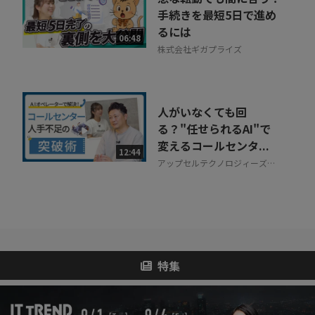
手続きを最短5日で進め
るには
06:48
株式会社ギガプライズ
人がいなくても回
る？"任せられるAI"で
変えるコールセンタ...
12:44
アップセルテクノロジィーズ株
式会社
特集