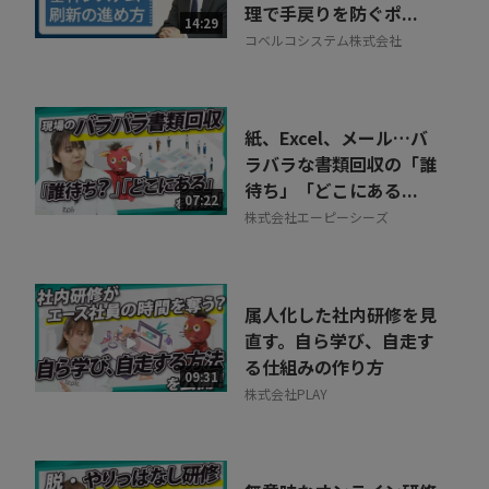
理で手戻りを防ぐポ...
14:29
コベルコシステム株式会社
紙、Excel、メール…バ
ラバラな書類回収の「誰
待ち」「どこにある...
07:22
株式会社エーピーシーズ
属人化した社内研修を見
直す。自ら学び、自走す
る仕組みの作り方
09:31
株式会社PLAY