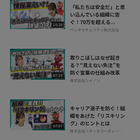
「私たちは安全だ」と思
い込んでいる組織に告
ぐ！70万を超える...
10:20
ペンタセキュリティ株式会社
取りこぼしはなぜ起き
る？“見えない失注”を
防ぐ営業の仕組み改革
07:20
株式会社シャノン
キャリア迷子を防ぐ！組
織をあげた「リスキリン
グ」のヒントとは
07:07
株式会社ベネッセコーポレーシ
ョン