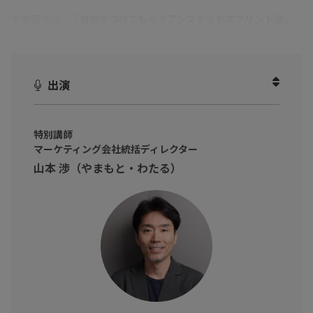
本動画では、「
自信をつけてもらうアシステッドスプリント法
」
や「
育成はおおらかな気持ちで見守る
」をお話しいただきまし
た。
リーダーや先輩など、育成やマネジメントの立場のビジネスパー
出演
ソン。チームワークが悪いことに悩んでいる。また、自分でする
ほうが早い、嫌われたくない等で仕事を振れずに仕事をかかえこ
特別講師
んでしまうビジネスパーソンの方へ！
マーケティング会社統括ディレクター
コミュニケーション能力不要です！無責任と言われようと、皆へ
山本 渉（やまもと・わたる）
仕事を依頼するのが得意な自分になりましょう。
任せることの重要性と部下育成・成長、対応の仕方を知り、「正
しい丸投げ」で個人も組織も劇的に成長し最大のパフォーマンス
を上げましょう！