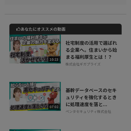
あなたにオススメの動画
動画でご紹介しているサービスについて
お気軽にご相談・ご質問いただけます！
社宅制度の活用で選ばれ
30秒でお申し込み可能
る企業へ。住まいから始
まる福利厚生とは！？
相談を希望する
10:23
無料
株式会社ギガプライズ
基幹データベースのセキ
ュリティを強化するとき
に処理速度を落と...
07:02
ペンタセキュリティ株式会社