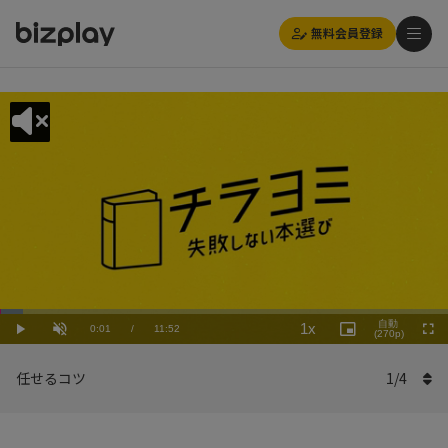
無料会員登録
Loaded
:
Playback
5.06%
自動
1x
Current
0:01
/
Duration
11:52
Rate
Play
Unmute
Picture-
(270p)
Full
in-
Picture
Time
任せるコツ
1
/
4