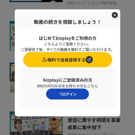
NDIソリューションズ株式会社
動画の続きを視聴しましょう！
増え続けるID、見きれな
い管理が事故を生む理由
はじめてbizplayをご利用の方
こちらよりご登録ください。
株式会社インターネットイニシ
07:34
ご登録完了後、すべての動画を無料でご覧いただけます。
アティブ
無料で会員登録する
すぐに効果が出る。手間
も時間もかけずに売上げ
bizplayにご登録済みの方
を即上げする裏技【...
INNOVATION IDをお持ちの方もこちら
10:40
株式会社ラクーンフィナンシャ
ログイン
ル
督促に費やす時間を事業
成果に集中投下
株式会社ラクーンフィナンシャ