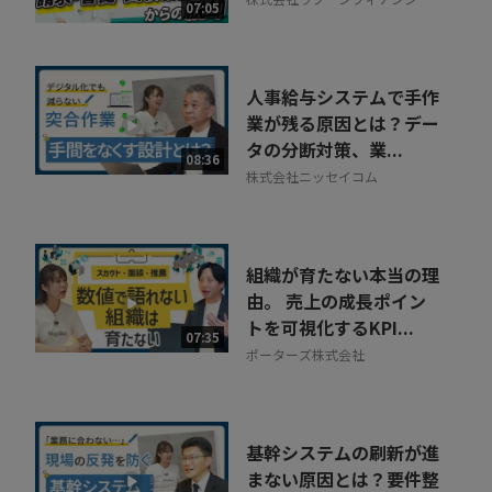
07:05
ル
人事給与システムで手作
業が残る原因とは？デー
タの分断対策、業...
08:36
株式会社ニッセイコム
組織が育たない本当の理
由。 売上の成長ポイン
トを可視化するKPI...
07:35
ポーターズ株式会社
基幹システムの刷新が進
まない原因とは？要件整