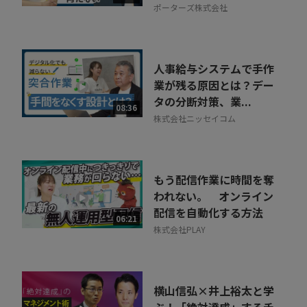
ポーターズ株式会社
人事給与システムで手作
業が残る原因とは？デー
タの分断対策、業...
08:36
株式会社ニッセイコム
もう配信作業に時間を奪
われない。 オンライン
配信を自動化する方法
06:21
株式会社PLAY
横山信弘×井上裕太と学