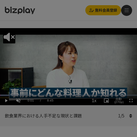
無料会員登録
Loaded
:
Playback
6.86%
自動
1x
Current
0:01
/
Duration
8:45
Rate
Play
Unmute
Picture-
(270p)
Full
in-
Picture
Time
飲食業界における人手不足な現状と課題
1
/
5