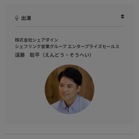
飲食業界では採用の難しさや高い離職率から、常に人手不足が続
いています。
出演
「予約を断らざるを得ない」「休業に追い込まれる」といった機
会損失が生まれ、現場や経営への影響が深刻化しています。
本動画では、遠藤 聡平氏（株式会社シェアダイン シェフリンク営
株式会社シェアダイン
シェフリンク営業グループ エンタープライズセールス
業グループ エンタープライズセールス）をお招きし、登録シェフ2
遠藤 聡平（えんどう・そうへい）
万人以上を擁するサービス「シェフリンク」についてお話を伺い
ました。
和食・洋食・中華・寿司・パティシエなど幅広いジャンルに対応
し、最短即日での手配や、3時間からの利用を可能にしています。
急な欠員や繁忙期の対応、マッチングの仕組み、導入後の現場の
変化などを取り上げ、
飲食業の現場が直面する課題に対する一つの解決策を紹介しま
す。
（※動画内のデータや実数、所属・肩書は撮影当時のものです）