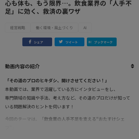
心も体も、もう限界…。飲食業界の「人手不
足」に効く、救済の裏ワザ
経営戦略
働く環境・風土づくり
AI
シェア
ツイート
ブックマーク
動画内容の紹介
「その道のプロのヒキダシ、開けさせてください！」
本動画では、業界で活躍している方にインタビューをし、
専門領域の知識や手法、考え方など、その道のプロだけが知って
いる問題解決のヒントを伺います！
今回のテーマは、「
飲食業の人手不足を支える“おたすけシェ
フ”
」