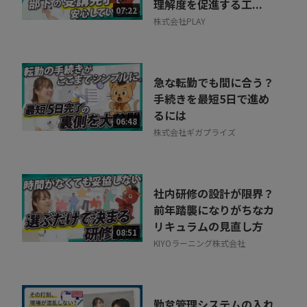
理解度を促進する工...
07:22
株式会社PLAY
急な転勤でも間に合う？
手続きを最短5日で進め
るには
06:48
株式会社ギガプライズ
社内研修の設計が限界？
前年踏襲になりがちなカ
リキュラムの見直し方
08:51
KIYOラーニング株式会社
勤怠管理システムの入れ