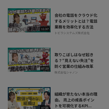
会社の電話をクラウド化
するメリットとは？電話
業務を効率化する方法
11:37
トビラシステムズ株式会社
取りこぼしはなぜ起き
る？“見えない失注”を
防ぐ営業の仕組み改革
07:20
株式会社シャノン
組織が育たない本当の理
由。 売上の成長ポイン
トを可視化するKPI...
07:35