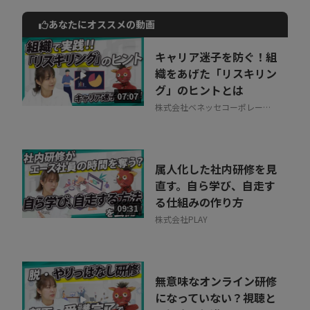
あなたにオススメの動画
動画でご紹介しているサービスについて
お気軽にご相談・ご質問いただけます！
キャリア迷子を防ぐ！組
30秒でお申し込み可能
織をあげた「リスキリン
グ」のヒントとは
相談を希望する
07:07
無料
株式会社ベネッセコーポレーシ
ョン
属人化した社内研修を見
直す。自ら学び、自走す
る仕組みの作り方
09:31
株式会社PLAY
無意味なオンライン研修
になっていない？視聴と