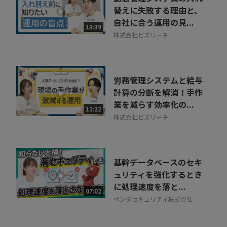
替えに失敗する理由と、
自社に合う運用の見...
13:39
株式会社ビズリーチ
労務管理システムと給与
計算の分断を解消！手作
業を減らす効率化の...
11:22
株式会社ビズリーチ
基幹データベースのセキ
ュリティを強化するとき
に処理速度を落と...
07:02
ペンタセキュリティ株式会社