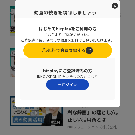
動画の続きを視聴しましょう！
督促に費やす時間を事業
成果に集中投下
はじめてbizplayをご利用の方
株式会社ラクーンフィナンシャ
07:05
こちらよりご登録ください。
ル
ご登録完了後、すべての動画を無料でご覧いただけます。
無料で会員登録する
なぜ部下は同じことを聞
くのか？質問対応の時間
をゼロにする方法
bizplayにご登録済みの方
07:52
INNOVATION IDをお持ちの方もこちら
NDIソリューションズ株式会社
ログイン
社内に蔓延していた「便
利な録画」の落とし穴。
正しい活用術とは
09:34
NDIソリューションズ株式会社