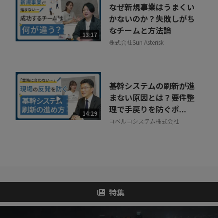
なぜ新規事業はうまくい
かないのか？失敗しがち
なチームと方法論
13:17
株式会社Sun Asterisk
基幹システムの刷新が進
まない原因とは？要件整
理で手戻りを防ぐポ...
14:29
コベルコシステム株式会社
特集