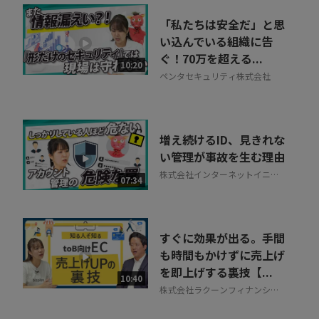
「私たちは安全だ」と思
い込んでいる組織に告
ぐ！70万を超える...
10:20
ペンタセキュリティ株式会社
増え続けるID、見きれな
い管理が事故を生む理由
株式会社インターネットイニシ
07:34
アティブ
すぐに効果が出る。手間
も時間もかけずに売上げ
を即上げする裏技【...
10:40
株式会社ラクーンフィナンシャ
ル