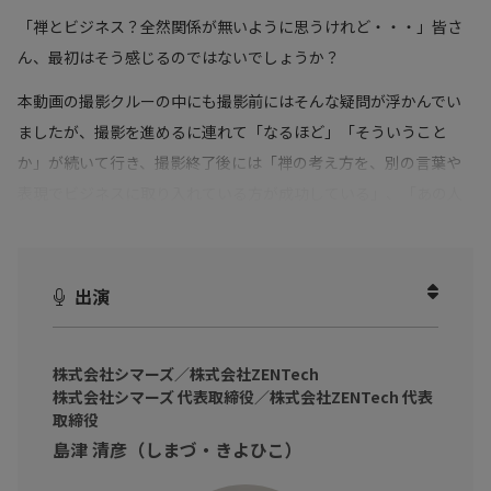
「禅とビジネス？全然関係が無いように思うけれど・・・」皆さ
ん、最初はそう感じるのではないでしょうか？
本動画の撮影クルーの中にも撮影前にはそんな疑問が浮かんでい
ましたが、撮影を進めるに連れて「なるほど」「そういうこと
か」が続いて行き、撮影終了後には「禅の考え方を、別の言葉や
表現でビジネスに取り入れている方が成功している」、「あの人
の成功は、禅のこの考え方が活きているのかもしれない」と繋が
ったものに感じられるほど、関係があるように思えました。
出演
【「禅語」という古くから使われている言葉が、ビジネスで成功
するためにも非常に有効なメッセージとなる】そんな風に感じま
した。
株式会社シマーズ／株式会社ZENTech
株式会社シマーズ 代表取締役／株式会社ZENTech 代表
皆さんも是非、ご自身の経験と照らし合わせて、「禅」で「ビジ
取締役
ネス」を振り返ってみませんか？
島津 清彦（しまづ・きよひこ）
今回の動画は、「ビジネスでの大きな成功」を経験し、更に「禅