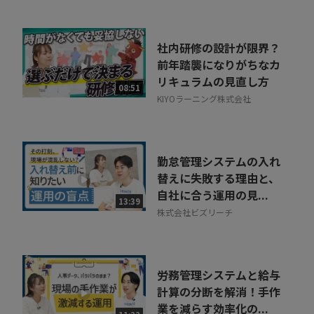
ご視聴ください。
社内研修の設計が限界？
前年踏襲になりがちなカ
リキュラムの見直し方
08:51
KIYOラーニング株式会社
勤怠管理システムの入れ
替えに失敗する理由と、
自社に合う運用の見...
13:39
株式会社ビズリーチ
労務管理システムと給与
計算の分断を解消！手作
業を減らす効率化の...