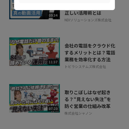
利な録画」の落とし穴。
正しい活用術とは
09:34
NDIソリューションズ株式会社
会社の電話をクラウド化
するメリットとは？電話
業務を効率化する方法
11:37
トビラシステムズ株式会社
取りこぼしはなぜ起き
る？“見えない失注”を
防ぐ営業の仕組み改革
07:20
株式会社シャノン