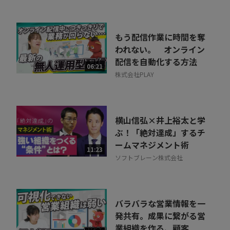
もう配信作業に時間を奪
われない。 オンライン
配信を自動化する方法
06:21
株式会社PLAY
横山信弘×井上裕太と学
ぶ！「絶対達成」するチ
ームマネジメント術
11:23
ソフトブレーン株式会社
バラバラな営業情報を一
発共有。成果に繋がる営
業組織を作る、顧客...