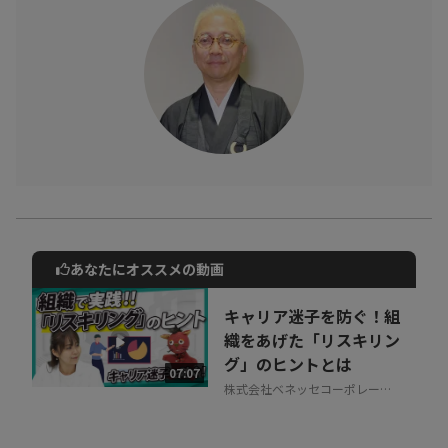
の世界に飛び込み、僧として修行を続ける」異色の経歴を持つ島
津氏が、禅とビジネスの関係を丁寧に説明してくれています。
前半・後半と【豪華2本立て動画】に出来たのは、島津氏の軽快な
トークはもちろんのこと、経営層と人事・マネジメント層でも
「参考に出来る禅語」が異なる非常に深く幅の広い領域であるこ
とからです。2動画に渡りお話しをいただきましたが、「まだまだ
聞いていたい」「もっと禅語を知りたい」という視聴後感が生ま
れるかと思います。
※島津氏からの「僧侶の恰好で行きましょうか？」というありが
あなたにオススメの動画
動画でご紹介しているサービスについて
たいご提案を受け、「金髪の僧侶」というも恰好自体も見ごたえ
お気軽にご相談・ご質問いただけます！
キャリア迷子を防ぐ！組
のある部分の一つです。
30秒でお申し込み可能
織をあげた「リスキリン
こちらの動画は2動画の内【後半】として、人事担当者向けの内容
グ」のヒントとは
相談を希望する
07:07
無料
になるよう島津氏自ら禅語をご選定いただきました。
株式会社ベネッセコーポレーシ
ョン
人事担当者が日ごろ抱える課題を解決できるヒントとなる禅語が