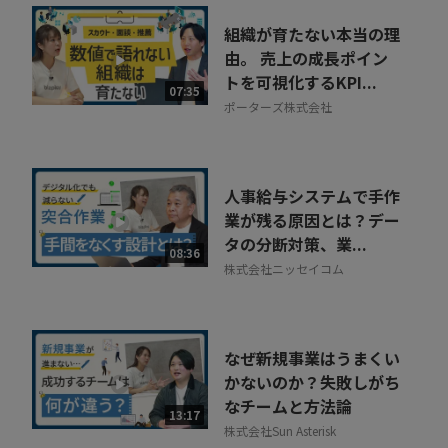
組織が育たない本当の理
由。 売上の成長ポイン
トを可視化するKPI...
07:35
ポーターズ株式会社
人事給与システムで手作
業が残る原因とは？デー
タの分断対策、業...
08:36
株式会社ニッセイコム
なぜ新規事業はうまくい
かないのか？失敗しがち
なチームと方法論
13:17
株式会社Sun Asterisk