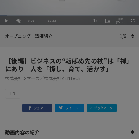
Loaded
:
Playback
4.86%
自動
1x
Current
0:01
/
Duration
12:22
Rate
Play
Unmute
Picture-
(270p)
Full
in-
Picture
Time
オープニング 講師紹介
1
/
6
【後編】ビジネスの“転ばぬ先の杖”は「禅」
にあり｜人を「探し、育て、活かす」
株式会社シマーズ／株式会社ZENTech
HR
シェア
ツイート
ブックマーク
動画内容の紹介