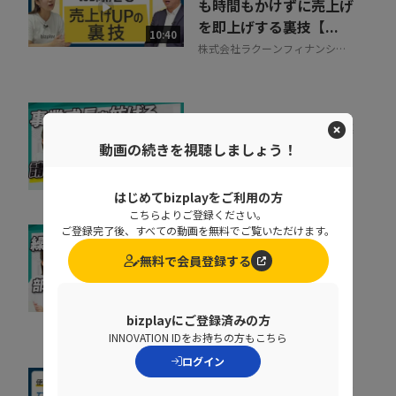
も時間もかけずに売上げ
を即上げする裏技【...
10:40
株式会社ラクーンフィナンシャ
ル
督促に費やす時間を事業
成果に集中投下
動画の続きを視聴しましょう！
株式会社ラクーンフィナンシャ
07:05
ル
はじめてbizplayをご利用の方
こちらよりご登録ください。
ご登録完了後、すべての動画を無料でご覧いただけます。
なぜ部下は同じことを聞
無料で会員登録する
くのか？質問対応の時間
をゼロにする方法
07:52
NDIソリューションズ株式会社
bizplayにご登録済みの方
INNOVATION IDをお持ちの方もこちら
ログイン
社内に蔓延していた「便