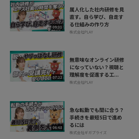
学べ、「明日からでも行動を変えられる」ことも含む非常にお勧
属人化した社内研修を見
めの動画です。
直す。自ら学び、自走す
人事課題を解決したい経営層の方はもちろん、メンバーと向き合
る仕組みの作り方
09:31
う人事ご担当者様、将来独立を考えている方やマネジメントに関
株式会社PLAY
わる皆様、そして「成長したい」と考える全てのビジネスパーソ
ンのとって、ヒントにしていただける内容が詰まった仕上がりか
と思います。
無意味なオンライン研修
になっていない？視聴と
是非、「禅語」を知る機会として、ご自身にとってのビジネスを
理解度を促進する工...
07:22
振り返る機会としてもご視聴ください。
株式会社PLAY
【前編】ビジネスの“転ばぬ先の杖”は「禅」にあり｜組織に「心
理的安全性」を、リーダーに「心理的柔軟性」を
急な転勤でも間に合う？
手続きを最短5日で進め
前編では、経営層・マネジメントラインの皆様が日ごろ抱える課
るには
題解決のヒントが学べます。
06:48
株式会社ギガプライズ
寛容なリーダーとは？優秀な人材を集めるには？… 是非本編を