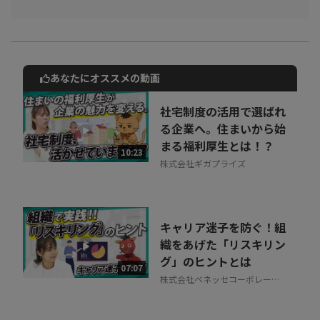
あなたにオススメの動画
動画でご紹介しているサービスについて
お気軽にご相談・ご質問いただけます！
社宅制度の活用で選ばれ
30秒でお申し込み可能
る企業へ。住まいから始
まる福利厚生とは！？
相談を希望する
10:23
無料
株式会社ギガプライズ
キャリア迷子を防ぐ！組
織をあげた「リスキリン
グ」のヒントとは
07:07
株式会社ベネッセコーポレーシ
ョン