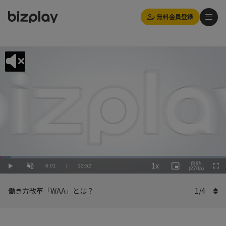
無料会員登録
Loaded
:
Playback
4.67%
自動
1x
Current
0:01
/
Duration
12:52
Rate
Play
Unmute
Picture-
(270p)
Full
in-
Picture
Time
働き方改革「WAA」とは？
1
/
4