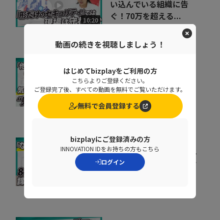
い込んでいる組織に告
ぐ！70万を超える...
10:20
ペンタセキュリティ株式会社
動画の続きを視聴しましょう！
はじめてbizplayをご利用の方
取りこぼしはなぜ起き
こちらよりご登録ください。
る？“見えない失注”を
ご登録完了後、すべての動画を無料でご覧いただけます。
防ぐ営業の仕組み改革
07:20
無料で会員登録する
株式会社シャノン
bizplayにご登録済みの方
INNOVATION IDをお持ちの方もこちら
会社の電話をクラウド化
するメリットとは？電話
ログイン
業務を効率化する方法
11:37
トビラシステムズ株式会社