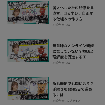
属人化した社内研修を見
直す。自ら学び、自走す
る仕組みの作り方
09:31
株式会社PLAY
無意味なオンライン研修
になっていない？視聴と
理解度を促進する工...
07:22
株式会社PLAY
急な転勤でも間に合う？
手続きを最短5日で進め
るには
06:48
株式会社ギガプライズ