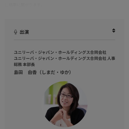
し結果に繋がります。
社員が幸せに働くために企業ができること
社員が自分らしく働くために大切な考え方とは
出演
「国際女性デー｜HAPPY WOMAN AWARD 2019 for SDGs」を受賞
したTeam WAA! 主宰の島田由香氏に、
企業、社員、リーダーが“自分らしく”働くことの大切さとその考
ユニリーバ・ジャパン・ホールディングス合同会社
ユニリーバ・ジャパン・ホールディングス合同会社 人事
え方についてお話し頂きます。
総務 本部長
「働く」と「生きる」をしっかりと考えると「働き方改革」の目
島田 由香（しまだ・ゆか）
的が明確になります。
#2では、「WAA」が出来た経緯とその後の効果、
今も働き方改革が実現できていない企業へ、「何故働き方改革を
するのか？」その考え方についてお話し頂きました。