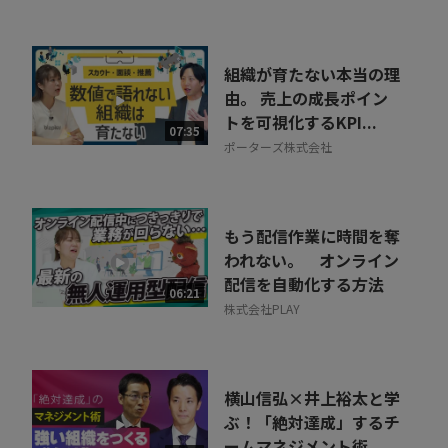
組織が育たない本当の理
由。 売上の成長ポイン
トを可視化するKPI...
07:35
ポーターズ株式会社
もう配信作業に時間を奪
われない。 オンライン
配信を自動化する方法
06:21
株式会社PLAY
横山信弘×井上裕太と学
ぶ！「絶対達成」するチ
ームマネジメント術