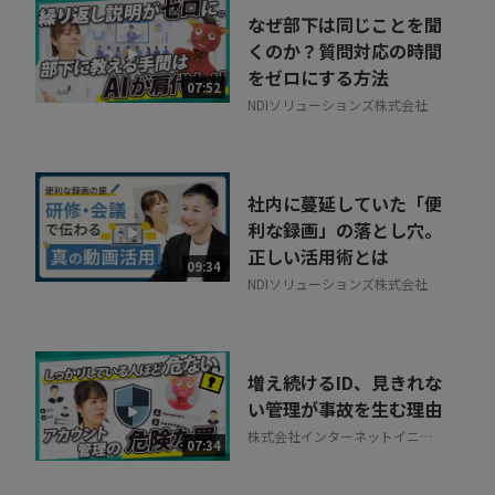
なぜ部下は同じことを聞
くのか？質問対応の時間
をゼロにする方法
07:52
NDIソリューションズ株式会社
社内に蔓延していた「便
利な録画」の落とし穴。
正しい活用術とは
09:34
NDIソリューションズ株式会社
増え続けるID、見きれな
い管理が事故を生む理由
株式会社インターネットイニシ
07:34
アティブ