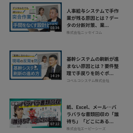
人事給与システムで手作
業が残る原因とは？デー
タの分断対策、業...
08:36
株式会社ニッセイコム
基幹システムの刷新が進
まない原因とは？要件整
理で手戻りを防ぐポ...
14:29
コベルコシステム株式会社
紙、Excel、メール…バ
ラバラな書類回収の「誰
待ち」「どこにある...
07:22
株式会社エーピーシーズ