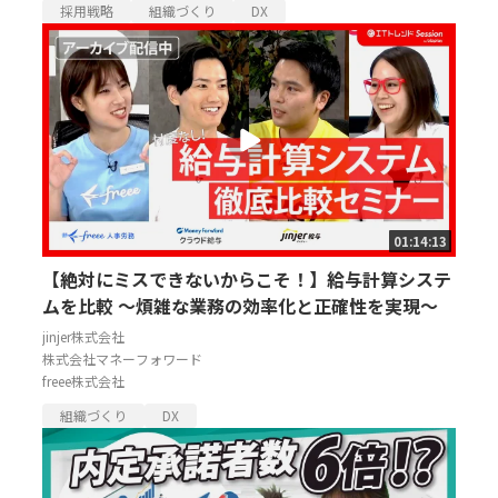
採用戦略
組織づくり
DX
01:14:13
【絶対にミスできないからこそ！】給与計算システ
ムを比較 ～煩雑な業務の効率化と正確性を実現～
jinjer株式会社
株式会社マネーフォワード
freee株式会社
組織づくり
DX