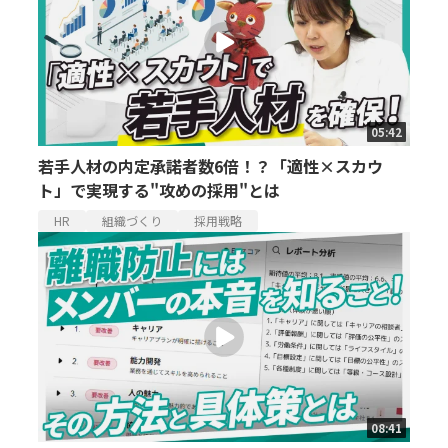
05:42
若手人材の内定承諾者数6倍！？「適性×スカウ
ト」で実現する"攻めの採用"とは
HR
組織づくり
採用戦略
08:41