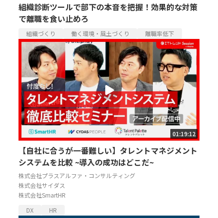
組織診断ツールで部下の本音を把握！効果的な対策
で離職を食い止めろ
組織づくり
働く環境・風土づくり
離職率低下
01:19:12
【自社に合うが一番難しい】タレントマネジメント
システムを比較 ~導入の成功はどこだ~
株式会社プラスアルファ・コンサルティング
株式会社サイダス
株式会社SmartHR
DX
HR