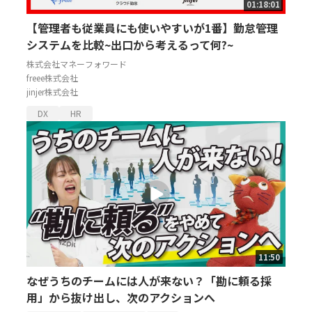
01:18:01
【管理者も従業員にも使いやすいが1番】勤怠管理
システムを比較~出口から考えるって何?~
株式会社マネーフォワード
freee株式会社
jinjer株式会社
DX
HR
11:50
なぜうちのチームには人が来ない？「勘に頼る採
用」から抜け出し、次のアクションへ