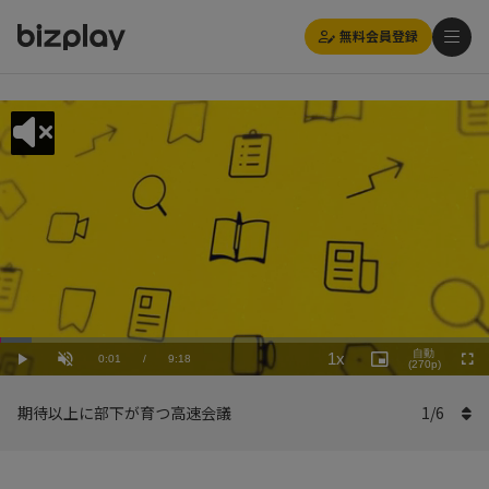
無料会員登録
Loaded
:
Playback
6.46%
自動
1x
Current
0:01
/
Duration
9:18
Rate
Play
Unmute
Picture-
(270p)
Full
in-
Picture
Time
期待以上に部下が育つ高速会議
1
/
6