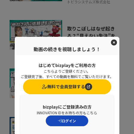
トビラシステムズ株式会社
取りこぼしはなぜ起き
る？“見えない失注”を
防ぐ営業の仕組み改革
07:20
動画の続きを視聴しましょう！
株式会社シャノン
はじめてbizplayをご利用の方
こちらよりご登録ください。
なぜ部下は同じことを聞
ご登録完了後、すべての動画を無料でご覧いただけます。
くのか？質問対応の時間
無料で会員登録する
をゼロにする方法
07:52
NDIソリューションズ株式会社
bizplayにご登録済みの方
INNOVATION IDをお持ちの方もこちら
ログイン
社内に蔓延していた「便
利な録画」の落とし穴。