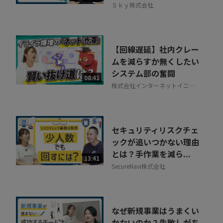
Ｓｋｙ株式会社
【回線遅延】社内クレー
ムを減らすか無くしたい
システム部の奮闘
08:41
株式会社インターネットイニシ
アティブ
セキュリティリスクチェ
ックが追いつかない理由
とは？手作業を減ら...
13:41
SecureNavi株式会社
なぜ新規事業はうまくい
かないのか？失敗しがち