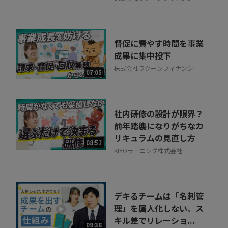
ル
督促に費やす時間を事業
成果に集中投下
株式会社ラクーンフィナンシャ
07:05
ル
社内研修の設計が限界？
前年踏襲になりがちなカ
リキュラムの見直し方
08:51
KIYOラーニング株式会社
デキるチームは「名刺管
理」を属人化しない。ス
キル差でリレーショ...
09:38