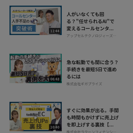
人がいなくても回
る？"任せられるAI"で
変えるコールセンタ...
12:44
アップセルテクノロジィーズ株
式会社
急な転勤でも間に合う？
手続きを最短5日で進め
るには
06:48
株式会社ギガプライズ
すぐに効果が出る。手間
も時間もかけずに売上げ
を即上げする裏技【...
10:40
株式会社ラクーンフィナンシャ