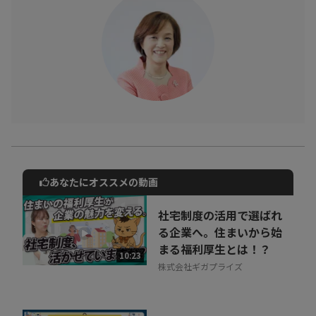
あなたにオススメの動画
動画でご紹介しているサービスについて
お気軽にご相談・ご質問いただけます！
社宅制度の活用で選ばれ
30秒でお申し込み可能
る企業へ。住まいから始
まる福利厚生とは！？
相談を希望する
10:23
無料
株式会社ギガプライズ