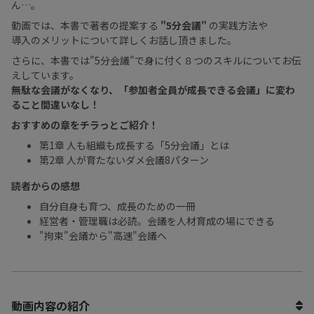
ん…。
動画では、本書で著者の提案する
"5分会議"
の実践方法や
導入のメリットについて詳しくお話し頂きました。
さらに、本書では"5分会議"で身に付く８つのスキルについてお伝
えしています。
無駄な会議がなくなり、「参加者全員が成長できる会議」に変わ
ること間違いなし！
おすすめの章をチラっとご紹介！
第1章 人も組織も成長する「5分会議」とは
第2章 人が育たないダメ会議8パターン
読者からの感想
自分自身も育つ、成長のための一冊
経営者・管理職は必読。会議を人材育成の場にできる
"拘束"会議から"高速"会議へ
動画内容の紹介