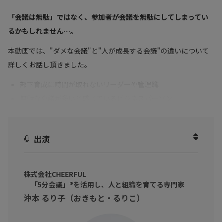
「会議は無駄」ではなく、参加者が会議を無駄にしてしまってい
るかもしれません…。
本動画では、"ダメな会議"と"人が成長する会議"の違いについて
詳しくお話し頂きました。
部下育成に時間が取れないリーダーや管理職
無駄な会議が多いと感じているビジネスパーソン
こんな悩みを抱える皆様に向けて、
出演
著者の提案する
"高速会議"
を取り入れることで
「会議+人材育成」
を実施することができ、まさに一石二鳥で
す！
株式会社CHEERFUL
「5分会議」®を活用し、人と組織を育てる専門家
沖本 るり子（おきもと・るりこ）