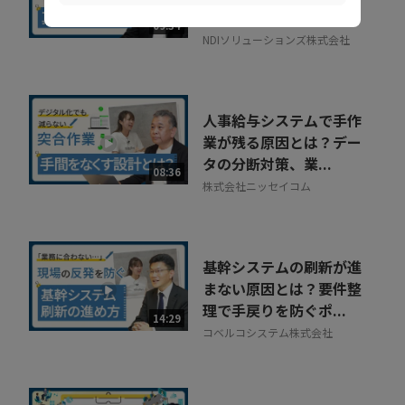
正しい活用術とは
09:34
NDIソリューションズ株式会社
人事給与システムで手作
業が残る原因とは？デー
タの分断対策、業...
08:36
株式会社ニッセイコム
基幹システムの刷新が進
まない原因とは？要件整
理で手戻りを防ぐポ...
14:29
コベルコシステム株式会社