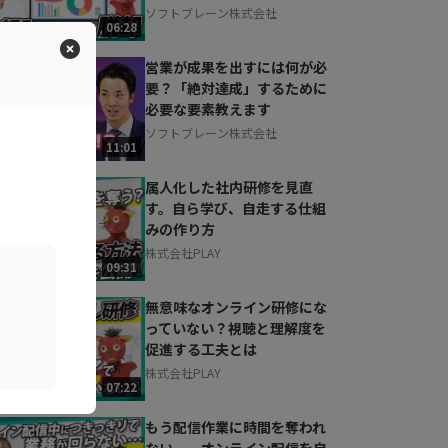
ソフトブレーン株式会社
06:28
営業が成果を出すには何が必
要？「絶対達成」するために
必要な要素教えます
ソフトブレーン株式会社
11:01
属人化した社内研修を見直
す。自ら学び、自走する仕組
みの作り方
株式会社PLAY
09:31
無意味なオンライン研修にな
っていない？視聴と理解度を
促進する工夫とは
株式会社PLAY
07:22
もう配信作業に時間を奪われ
ない。 オンライン配信を自