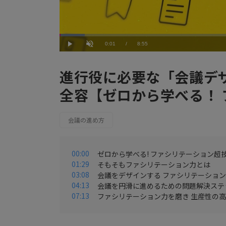
Loaded
:
6.74%
Current
0:01
/
Duration
8:55
Play
Unmute
Time
進行役に必要な「会議デ
全容【ゼロから学べる！
会議の進め方
00:00
ゼロから学べる! ファシリテーション超
01:29
そもそもファシリテーション力とは
03:08
会議をデザインする ファシリテーショ
04:13
会議を円滑に進めるための問題解決ステ
07:13
ファシリテーション力を磨き 生産性の