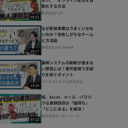
動化する方法
株式会社PLAY
06:21
なぜ新規事業はうまくいかな
いのか？失敗しがちなチーム
と方法論
株式会社Sun Asterisk
13:17
基幹システムの刷新が進まな
い原因とは？要件整理で手戻
りを防ぐポイント
コベルコシステム株式会社
14:29
紙、Excel、メール…バラバ
ラな書類回収の「誰待ち」
「どこにある」を解決！
株式会社エーピーシーズ
07:22