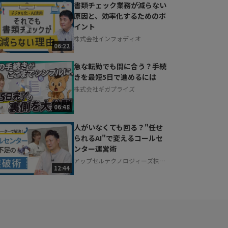
書類チェック業務が減らない
原因と、効率化するためのポ
イント
株式会社インフォディオ
06:22
急な転勤でも間に合う？手続
きを最短5日で進めるには
株式会社ギガプライズ
06:48
人がいなくても回る？"任せ
られるAI"で変えるコールセ
ンター運営術
アップセルテクノロジィーズ株式
12:44
会社