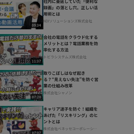
社内に蔓延していた「便利な
録画」の落とし穴。正しい活
用術とは
NDIソリューションズ株式会社
09:34
会社の電話をクラウド化する
メリットとは？電話業務を効
率化する方法
トビラシステムズ株式会社
11:37
取りこぼしはなぜ起き
る？“見えない失注”を防ぐ営
業の仕組み改革
株式会社シャノン
07:20
キャリア迷子を防ぐ！組織を
あげた「リスキリング」のヒ
ントとは
株式会社ベネッセコーポレーショ
07:07
ン