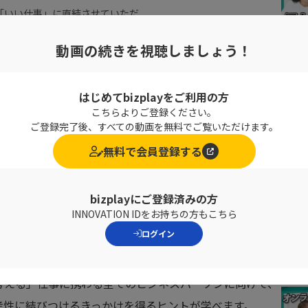
「いい仕事」に直結させていただ
動画の続きを視聴しましょう！
はじめてbizplayをご利用の方
こちらよりご登録ください。
ご登録完了後、すべての動画を無料でご覧いただけます。
ファシリテーションの腕の見せ所
無料で会員登録する
が、問題を解決する順番を知らないと、解決策ばかり飛び
議にはなりません。そのため、問題解決のステップだけで
bizplayにご登録済みの方
INNOVATION IDをお持ちの方もこちら
とは、会議をデザイン、会議を円滑に進めるための問題解
ログイン
考える」仕事に携わる全てのビジネスパーソンに向けて、
産性に結びつけるきっかけを得るヒントが学べます。