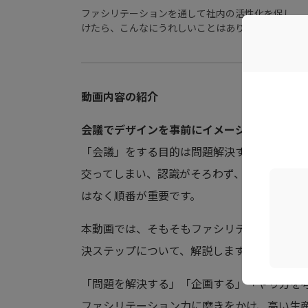
ファシリテーションを通して社内の活性化を促し、
けたら、こんなにうれしいことはありません。
動画内容の紹介
会議でデザインを事前にイメージできるかが
「会議」をする目的は問題解決することです
交ってしまい、認識がそろわず、結果良い会
はなく順番が重要です。
本動画では、そもそもファシリテーション力
決ステップについて、解説します。
「問題を解決する」「企画する」「やり方を
ファシリテーション力に磨きをかけ、高い生