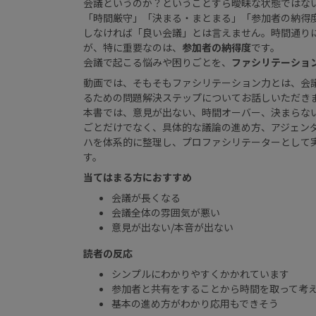
会議というのか？ということすら曖昧な状態ではな
「時間厳守」「決まる・まとまる」「参加者の納得
しなければ「良い会議」とは言えません。時間通り
が、特に重要なのは、
参加者の納得度
です。
会議で起こる悩みや困りごとを、
ファシリテーショ
動画では、そもそもファシリテーション力とは、会
るための問題解決ステップについてお話しいただき
本書では、意見が出ない、時間オーバー、決まらな
ごとだけでなく、具体的な議論の進め方、アジェン
ハを体系的に整理し、プロファシリテーターとして
す。
当てはまる方におすすめ
会議が長くなる
会議全体の雰囲気が悪い
意見が出ない/本音が出ない
読者の反応
シンプルにわかりやすくかかれています
参加者と共有をすることから時間を取って考
基本の進め方がわかり応用もできそう