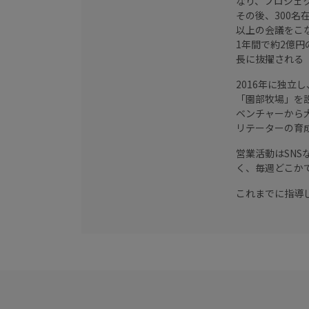
なり、プロジェ
その後、300名
以上の会議をこ
1年間で約2億
長に抜擢される
2016年に独
「園部牧場」を
ベンチャーから
リテーターの育
営業活動はSN
く、毎週どこか
これまでに指導し