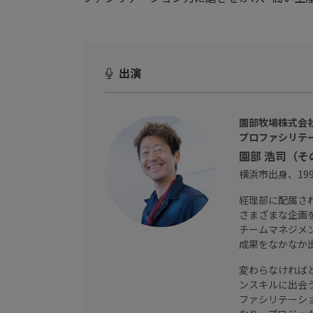
出演
園部牧場株式会
プロファシリテ
園部 浩司（そ
横浜市出身、19
経理部に配属さ
さまざまな企画
チームマネジメ
成果をなかなか
変わらなければ
ンスキルに出会
ファシリテーシ