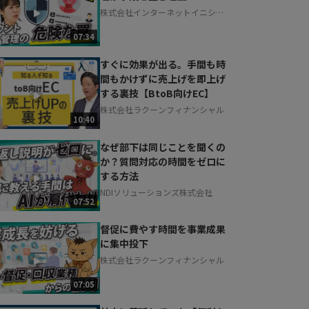
株式会社インターネットイニシア
ティブ
07:34
すぐに効果が出る。手間も時
間もかけずに売上げを即上げ
する裏技【BtoB向けEC】
株式会社ラクーンフィナンシャル
10:40
なぜ部下は同じことを聞くの
か？質問対応の時間をゼロに
する方法
NDIソリューションズ株式会社
07:52
督促に費やす時間を事業成果
に集中投下
株式会社ラクーンフィナンシャル
07:05