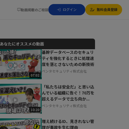
ログイン
無料会員登録
動画掲載のご相談
あなたにオススメの動画
基幹データベースのセキュリ
ティを強化するときに処理速
動画でご紹介しているサービスについて
度を落とさないための新技術
お気軽にご相談・ご質問いただけます！
ペンタセキュリティ株式会社
30秒でお申し込み可能
07:02
相談を希望する
無料
「私たちは安全だ」と思い込
んでいる組織に告ぐ！70万を
超えるデータで立ち向か...
ペンタセキュリティ株式会社
10:20
増え続けるID、見きれない管
理が事故を生む理由