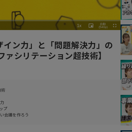
Playback
自動
1x
Rate
Picture-
(540p)
Fullscreen
in-
Picture
ザイン力」と「問題解決力」の
 ファシリテーション超技術】
技術
ン力
ップ
高い会議を作ろう