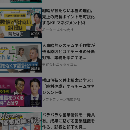
組織が育たない本当の理由。
売上の成長ポイントを可視化
するKPIマネジメント術
ポーターズ株式会社
07:35
人事給与システムで手作業が
残る原因とは？データの分断
対策、業務を楽にする...
株式会社ニッセイコム
08:36
横山信弘×井上裕太と学ぶ！
「絶対達成」するチームマネ
ジメント術
ソフトブレーン株式会社
11:23
バラバラな営業情報を一発共
有。成果に繋がる営業組織を
作る、顧客と部下の見...