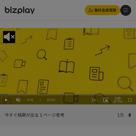
無料会員登録
Loaded
:
Playback
5.70%
自動
1x
Current
0:01
/
Duration
10:32
Rate
Play
Unmute
Picture-
(270p)
Full
in-
Picture
Time
今すぐ結果が出る１ページ思考
1
/
5