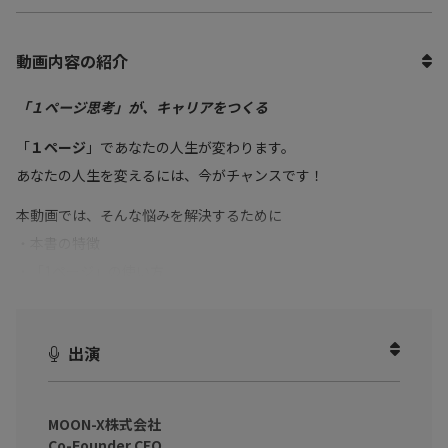
動画内容の紹介
「１ページ思考」が、キャリアをつくる
「
１ページ
」であなたの人生が変わります。
あなたの人生を変えるには、今がチャンスです！
本動画では、そんな悩みを解決するために
・本書の特徴
・「1ページ」の使い方
・ビジョン説明の「1ページ」
・「１ページ」である意義
出演
など書籍の内容を厳選してお話しいただきました。
・他社との商談に自信が持てない
・的を得た鋭い提案ができない
MOON-X株式会社
Co-Founder CEO