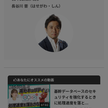
・プロジェクトを進めるのに苦労している
長谷川 晋（はせがわ・しん）
そんなビジネスパーソンに向けて
1ページ思考を学び、商談・ビジネス戦略・学びの蓄積に活かし、
理想の結果を手に入れましょう！
あなたにオススメの動画
動画でご紹介しているサービスについて
お気軽にご相談・ご質問いただけます！
基幹データベースのセキ
30秒でお申し込み可能
ュリティを強化するとき
に処理速度を落と...
相談を希望する
07:02
無料