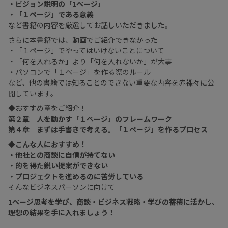
・ビジョン説明の「1ページ」
・「１ページ」である意義
など書籍の内容を厳選してお話しいただきました。
さらに本書籍では、動画でご紹介できなかった
・「１ページ」でやってはいけないことについて
・「何を入れるか」より「何を入れないか」が大事
・パソコンで「１ページ」を作る際のルール
など、他の書籍では知ることのできない重要な内容を赤裸々に公
開しています。
◆おすすめ章をご紹介！
第２章 人を動かす「１ページ」のフレームワーク
第４章 まずは手書きで考える。「１ページ」を作るプロセス
◆こんな人におすすめ！
・他社との商談に自信が持てない
・的を得た鋭い提案ができない
・プロジェクトを進めるのに苦労している
そんなビジネスパーソンに向けて
1ページ思考を学び、商談・ビジネス戦略・学びの蓄積に活かし、
理想の結果を手に入れましょう！