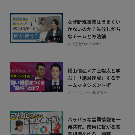
なぜ新規事業はうまくい
かないのか？失敗しがち
なチームと方法論
13:17
株式会社Sun Asterisk
横山信弘×井上裕太と学
ぶ！「絶対達成」するチ
ームマネジメント術
11:23
ソフトブレーン株式会社
バラバラな営業情報を一
発共有。成果に繋がる営
業組織を作る、顧客...