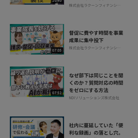
10:40
株式会社ラクーンフィナンシャ
ル
督促に費やす時間を事業
成果に集中投下
株式会社ラクーンフィナンシャ
07:05
ル
なぜ部下は同じことを聞
くのか？質問対応の時間
をゼロにする方法
07:52
NDIソリューションズ株式会社
社内に蔓延していた「便
利な録画」の落とし穴。