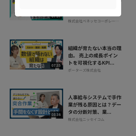
織をあげた「リスキリン
グ」のヒントとは
07:07
株式会社ベネッセコーポレーシ
ョン
組織が育たない本当の理
由。 売上の成長ポイン
トを可視化するKPI...
07:35
ポーターズ株式会社
人事給与システムで手作
業が残る原因とは？デー
タの分断対策、業...
08:36
株式会社ニッセイコム