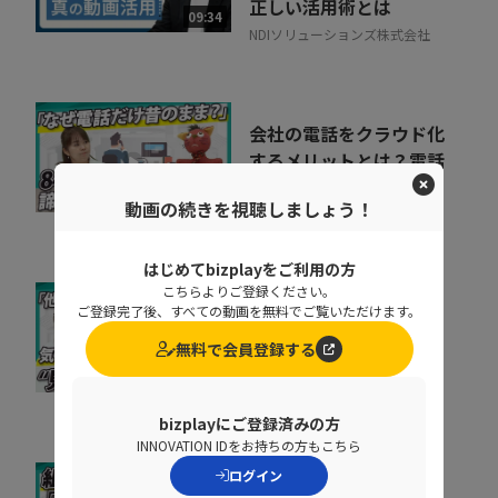
正しい活用術とは
09:34
NDIソリューションズ株式会社
会社の電話をクラウド化
するメリットとは？電話
業務を効率化する方法
11:37
動画の続きを視聴しましょう！
トビラシステムズ株式会社
はじめてbizplayをご利用の方
こちらよりご登録ください。
取りこぼしはなぜ起き
ご登録完了後、すべての動画を無料でご覧いただけます。
る？“見えない失注”を
無料で会員登録する
防ぐ営業の仕組み改革
07:20
株式会社シャノン
bizplayにご登録済みの方
INNOVATION IDをお持ちの方もこちら
ログイン
キャリア迷子を防ぐ！組